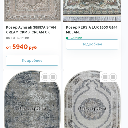
Ковер Aynisah 38597A STAN
Ковер PERSIA LUX 1500 G144
CREAM CKM / CREAM CK
MELANJ
5940
от
руб