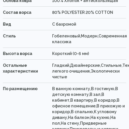
Основа ковра
100% Хлопок + антискользящая
Состав ворса
80% POLYESTER 20% COTTON
Вид
C бахромой
Стиль
Гобеленовый,Модерн,Современная
классика
Высота ворса
Короткий (0-6 мм)
Остальные
Гладкий,Дизайнерские,Стильные,Те
характеристики
легкого очищения,Экологически
чистые
По размещению
В ванную комнату,В гостиную,В
детскую комнату,В зал,В
кабинет,В квартиру,В коридор,В
офисное помещение,В прихожую и
коридор,В спальню,К угловому
дивану,На балкон,На кухню,На
пол,На стену,Придверные
коврики,Прикроватные коврики