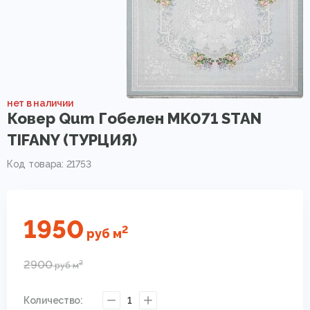
нет в наличии
Ковер Qum Гобелен MK071 STAN
TIFANY (ТУРЦИЯ)
Код товара: 21753
1950
2
руб
м
2900
2
руб
м
Количество:
1