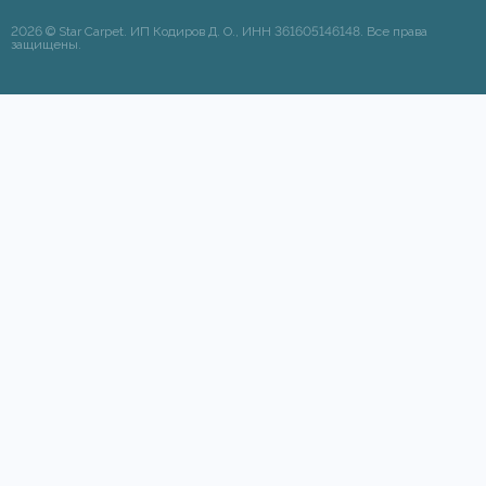
2026 © Star Carpet. ИП Кодиров Д. О., ИНН 361605146148. Все права
защищены.