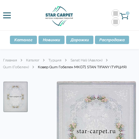
0
Каталог
Новинки
Дорожки
Распродажа
Главная
Каталог
Турция
Sanat Hali (Авалон)
Qum (Гобелен)
Ковер Qum Гобелен MK071 STAN TIFANY (ТУРЦИЯ)