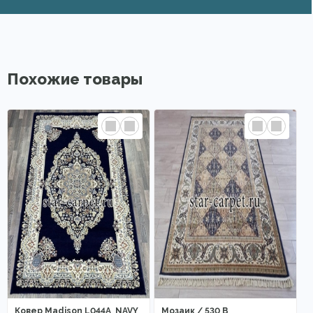
Похожие товары
Ковер Madison L044A_NAVY
Мозаик / 530 B