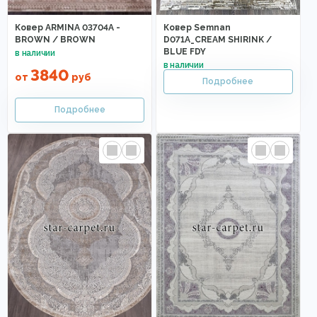
Ковер ARMINA 03704A -
Ковер Semnan
BROWN / BROWN
D071A_CREAM SHIRINK /
BLUE FDY
3840
от
руб