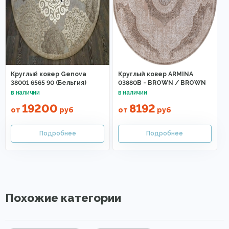
Круглый ковер Genova
Круглый ковер ARMINA
38001 6565 90 (Бельгия)
03880B - BROWN / BROWN
19200
8192
от
руб
от
руб
Похожие категории