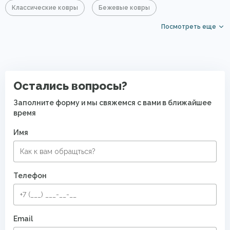
Классические ковры
Бежевые ковры
Посмотреть еще
Большие ковры
Прямоугольные ковры
Ковры с коротким ворсом
PP Heatset (Высокоплотные ковры)
Остались вопросы?
Заполните форму и мы свяжемся с вами в ближайшее
время
Имя
Телефон
Email