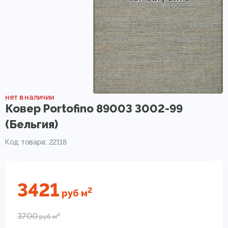
нет в наличии
Ковер Portofino 89003 3002-99
(Бельгия)
Код товара: 22118
3421
2
руб
м
3700
2
руб
м