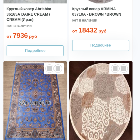
Круглый ковер Abrishim
Круглый ковер ARMINA
36165A DAIRE CREAM /
03710A - BROWN / BROWN
CREAM (Иран)
18432
от
руб
7936
от
руб