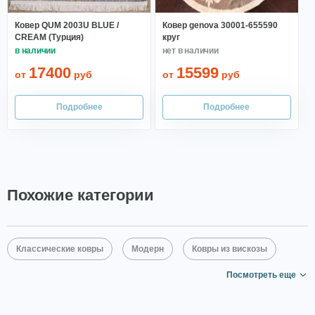
Ковер QUM 2003U BLUE /
Ковер genova 30001-655590
CREAM (Турция)
круг
17400
15599
от
руб
от
руб
Похожие категории
Классические ковры
Модерн
Ковры из вискозы
Посмотреть еще
Бежевые ковры
Маленькие ковры
Ковры среднего размера
Большие ковры