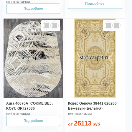
Aura 40670A_COKME BEJ /
Ковер Genova 38441 626260
KOYU GRI 27536
Бежевый (Бельгия)
25113
от
руб