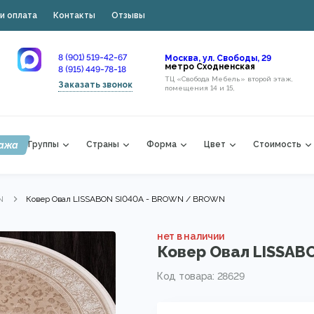
и оплата
Контакты
Отзывы
8 (901) 519-42-67
Москва, ул. Свободы, 29
метро Сходненская
8 (915) 449-78-18
ТЦ «Свобода Мебель» второй этаж,
Заказать звонок
помещения 14 и 15,
ажа
Группы
Страны
Форма
Цвет
Стоимость
N
Ковер Овал LISSABON SI040A - BROWN / BROWN
нет в наличии
Ковер Овал LISSAB
Код товара: 28629