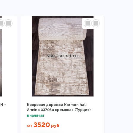
N -
Ковровая дорожка Karmen hali
Armina 03705a кремовая (Турция)
3520
от
руб