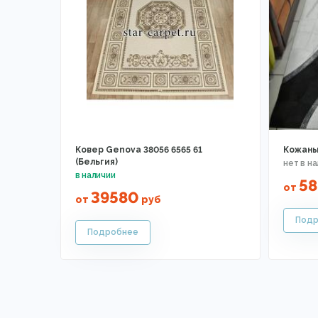
Ковер Genova 38056 6565 61
Кожаны
(Бельгия)
58
от
39580
от
руб