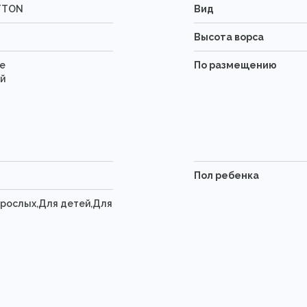
TTON
Вид
Высота ворса
е
По размещению
й
Пол ребенка
зрослых,Для детей,Для