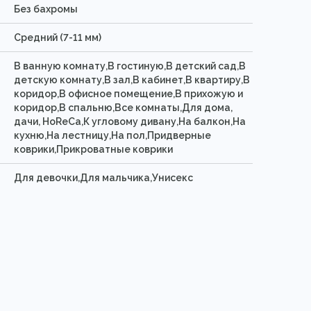
Без бахромы
Средний (7-11 мм)
В ванную комнату,В гостиную,В детский сад,В
детскую комнату,В зал,В кабинет,В квартиру,В
коридор,В офисное помещение,В прихожую и
коридор,В спальню,Все комнаты,Для дома,
дачи, HoReCa,К угловому дивану,На балкон,На
кухню,На лестницу,На пол,Придверные
коврики,Прикроватные коврики
Для девочки,Для мальчика,Унисекс