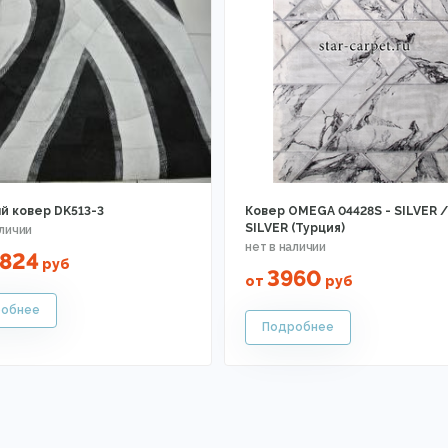
й ковер DK513-3
Ковер OMEGA 04428S - SILVER /
SILVER (Турция)
824
руб
3960
от
руб