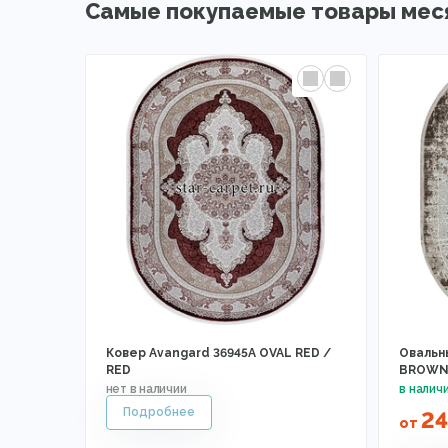
Самые покупаемые товары мес
Ковер Avangard 36945A OVAL RED /
Овальны
RED
BROWN 
2
от