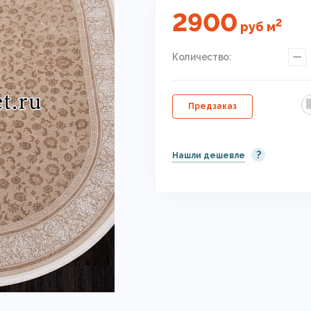
2900
2
руб
м
Количество:
Предзаказ
?
Нашли дешевле