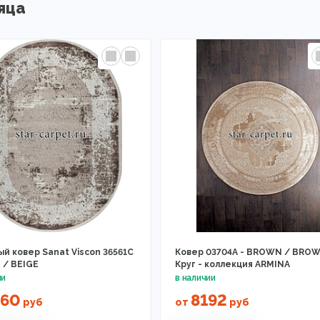
яца
й ковер Sanat Viscon 36561C
Ковер 03704A - BROWN / BROW
/ BEIGE
Круг - коллекция ARMINA
460
8192
руб
от
руб