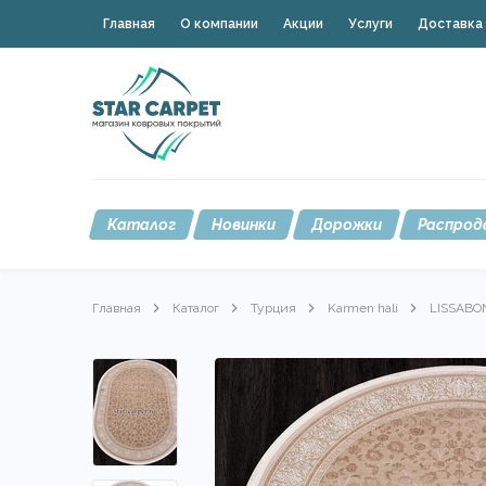
Главная
О компании
Акции
Услуги
Доставка 
Каталог
Новинки
Дорожки
Распрод
Главная
Каталог
Турция
Karmen hali
LISSABO