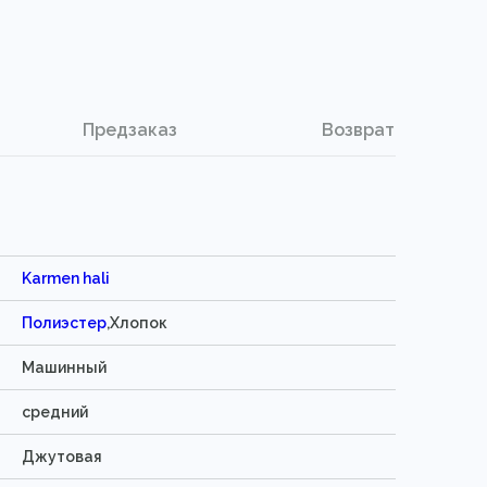
Предзаказ
Возврат
Karmen hali
Полиэстер
,Хлопок
Машинный
средний
Джутовая