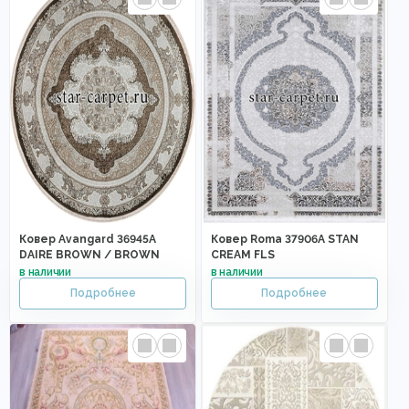
Ковер Avangard 36945A
Ковер Roma 37906A STAN
DAIRE BROWN / BROWN
CREAM FLS