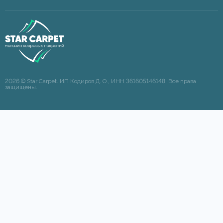
2026 © Star Carpet. ИП Кодиров Д. О., ИНН 361605146148. Все права
защищены.