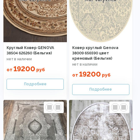
Круглый Ковер GENOVA
Ковер круглый Genova
38504 626260 (Бельгия)
38009 656590 цвет
кремовый (Бельгия)
19200
от
руб
19200
от
руб