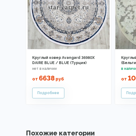
Круглый ковер Avangard 36980X
Круглый
DAIRE BLUE / BLUE (Турция)
(Бельги
6638
1
от
руб
от
Похожие категории