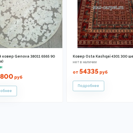
 ковер Genova 38011 6565 90
Ковер Osta Kashqai 4301 300 ш
я)
54335
от
руб
0800
руб