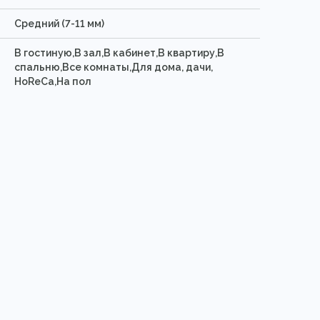
Средний (7-11 мм)
В гостиную,В зал,В кабинет,В квартиру,В
спальню,Все комнаты,Для дома, дачи,
HoReCa,На пол