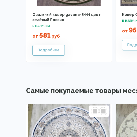
Овальный ковер gavana-5444 цвет
Ковер 
зелёный Россия
95
от
581
от
руб
Самые покупаемые товары мес