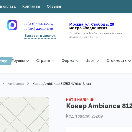
и оплата
Контакты
Отзывы
8 (901) 519-42-67
Москва, ул. Свободы, 29
метро Сходненская
8 (915) 449-78-18
ТЦ «Свобода Мебель» второй этаж,
Заказать звонок
помещения 14 и 15,
ажа
Группы
Страны
Форма
Цвет
Стоимость
Ambiance
Ковер Ambiance 81253 White-Silver
нет в наличии
Ковер Ambiance 812
Код товара: 25269