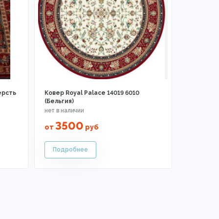
ерсть
Ковер Royal Palace 14019 6010
(Бельгия)
3500
от
руб