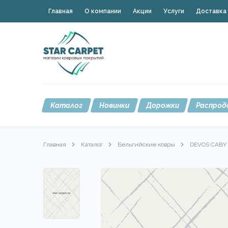
Главная
О компании
Акции
Услуги
Доставка 
Каталог
Новинки
Дорожки
Распрод
Главная
Каталог
Бельгийские ковры
DEVOS CABY