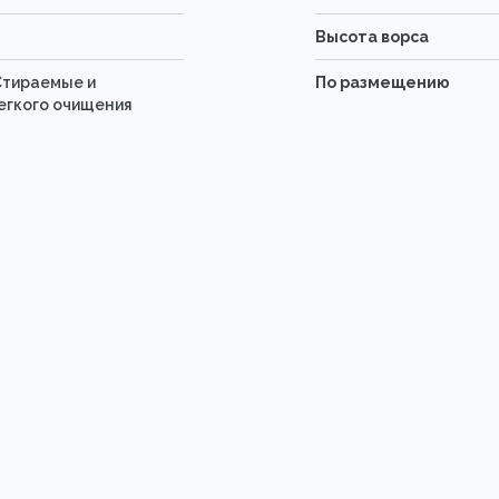
Высота ворса
Стираемые и
По размещению
егкого очищения