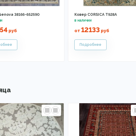
Genova 38166-652590
Ковер CORSICA T928A
54
12133
руб
от
руб
яца