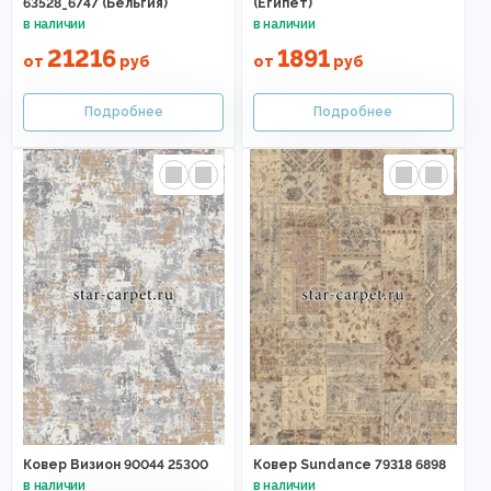
63528_6747 (Бельгия)
(Египет)
21216
1891
от
руб
от
руб
Ковер Визион 90044 25300
Ковер Sundance 79318 6898