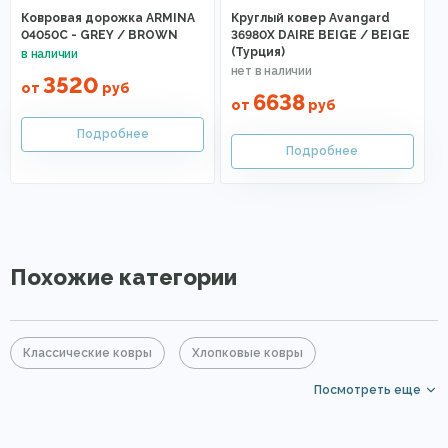
Ковровая дорожка ARMINA
Круглый ковер Avangard
04050C - GREY / BROWN
36980X DAIRE BEIGE / BEIGE
(Турция)
3520
от
руб
6638
от
руб
Похожие категории
Классические ковры
Хлопковые ковры
Посмотреть еще
Акриловые ковры
Бежевые ковры
Большие ковры
Элитные ковры
Безворсовые хлопковые ковры