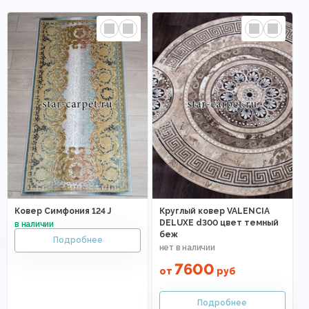
Ковер Симфония 124 J
Круглый ковер VALENCIA
DELUXE d300 цвет темный
беж
7600
от
руб