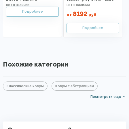
8192
от
руб
Похожие категории
Классические ковры
Ковры с абстракцией
Посмотреть еще
Бежевые ковры
Большие ковры
Прямоугольные ковры
Ковры с коротким ворсом
Дорогие ковры
PP Heatset (Высокоплотные ковры)