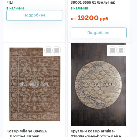
FILI
38001 6555 61 (Бельгия)
19200
от
руб
Ковер Milana 08495A
Круглый ковер armina-
L.Brown-L.Brown
03806a-grey-brown-daire