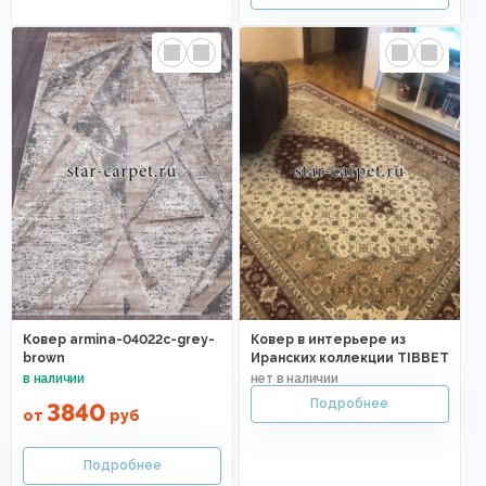
Ковер armina-04022c-grey-
Ковер в интерьере из
brown
Иранских коллекции TIBBET
3840
от
руб