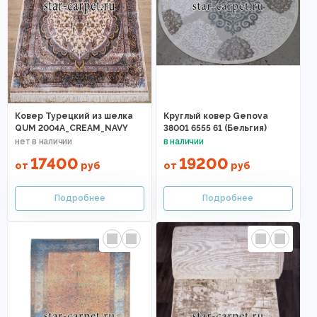
Ковер Турецкий из шелка
Круглый ковер Genova
QUM 2004A_CREAM_NAVY
38001 6555 61 (Бельгия)
17400
19200
от
руб
от
руб