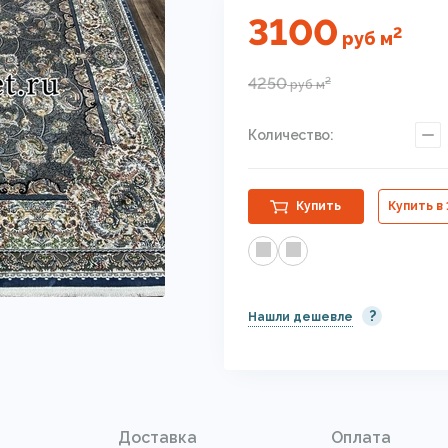
3100
2
руб
м
4250
2
руб
м
Количество:
Купить
Купить в 
?
Нашли дешевле
Доставка
Оплата