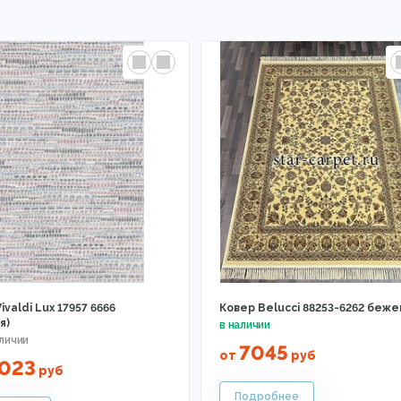
ivaldi Lux 17957 6666
Ковер Belucci 88253-6262 беж
я)
7045
от
руб
6023
руб