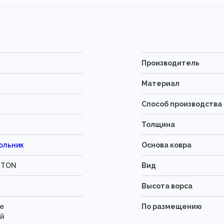
Производитель
Материал
Способ производства
Толщина
ольник
Основа ковра
TTON
Вид
Высота ворса
е
По размещению
й