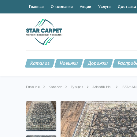
Главная
О компании
Акции
Услуги
Доставка 
Каталог
Новинки
Дорожки
Распрод
Главная
Каталог
Турция
Atlantik Hali
ISFAHAN 