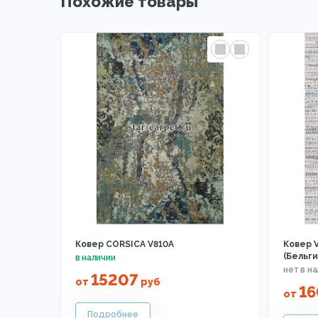
Похожие товары
Ковер CORSICA V810A
Ковер V
(Бельги
15207
от
руб
1
от