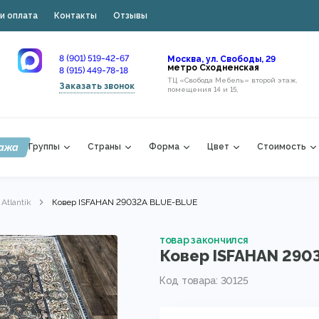
и оплата
Контакты
Отзывы
8 (901) 519-42-67
Москва, ул. Свободы, 29
метро Сходненская
8 (915) 449-78-18
ТЦ «Свобода Мебель» второй этаж,
Заказать звонок
помещения 14 и 15,
ажа
Группы
Страны
Форма
Цвет
Стоимость
Atlantik
Ковер ISFAHAN 29032A BLUE-BLUE
товар закончился
Ковер ISFAHAN 290
Код товара: 30125