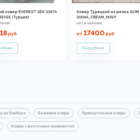
ый ковер EVEREST SEK 3357A
Ковер Турецкий из шелка QUM
BEIGE (Турция)
2004A_CREAM_NAVY
18
17400
руб
от
руб
ы из бамбука
Бежевые ковры
Прямоугольные ковры
Ковры с восточным орнаментом