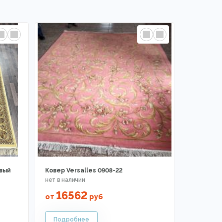
евый
Ковер Versalles 0908-22
16562
от
руб