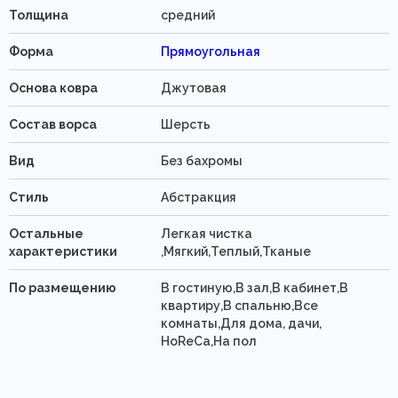
Толщина
средний
Форма
Прямоугольная
Основа ковра
Джутовая
Состав ворса
Шерсть
Вид
Без бахромы
Стиль
Абстракция
Остальные
Легкая чистка
характеристики
,Мягкий,Теплый,Тканые
По размещению
В гостиную,В зал,В кабинет,В
квартиру,В спальню,Все
комнаты,Для дома, дачи,
HoReCa,На пол