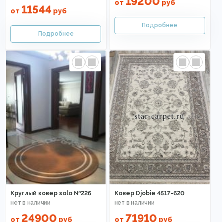
19200
от
руб
11544
от
руб
Круглый ковер solo №226
Ковер Djobie 4517-620
24900
71910
от
руб
от
руб