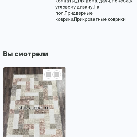
комнаты,Для дома, дачи, HoReCa,К
угловому дивану,На
пол,Придверные
коврики,Прикроватные коврики
Вы смотрели