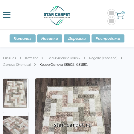
0
Каталог
Новинки
Дорожки
Распродажа
Главная
Каталог
Бельгийские ковры
Ragolle (Раголле)
Genova (Женова)
Ковер Genova 38502_681891