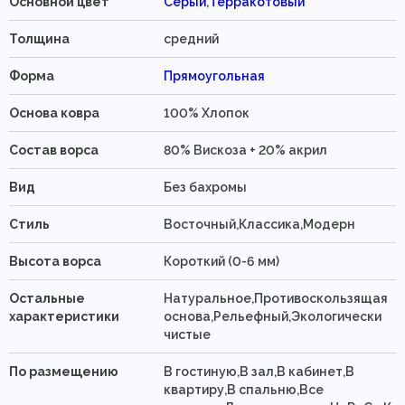
Основной цвет
Серый
,
Терракотовый
Толщина
средний
Форма
Прямоугольная
Основа ковра
100% Хлопок
Состав ворса
80% Вискоза + 20% акрил
Вид
Без бахромы
Стиль
Восточный,Классика,Модерн
Высота ворса
Короткий (0-6 мм)
Остальные
Натуральное,Противоскользящая
характеристики
основа,Рельефный,Экологически
чистые
По размещению
В гостиную,В зал,В кабинет,В
квартиру,В спальню,Все