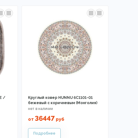
E /
Круглый ковер HUNNU 6C1101-01
бежевый с коричневым (Монголия)
36447
от
руб