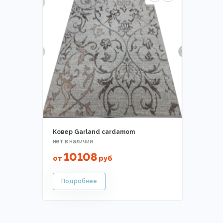
Ковер Garland cardamom
10108
от
руб