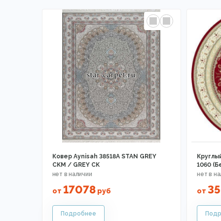
Ковер Aynisah 38518A STAN GREY
Круглый
CKM / GREY CK
1060 (Б
17078
3
от
руб
от