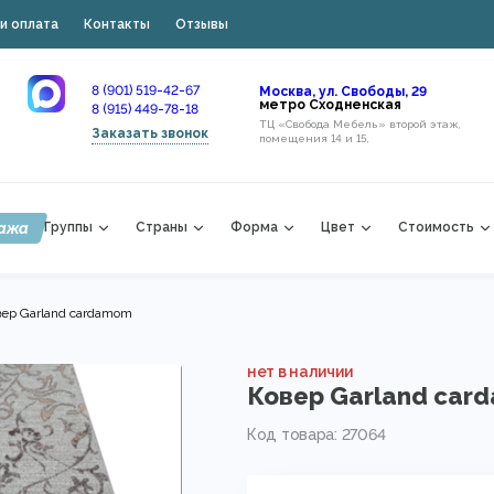
и оплата
Контакты
Отзывы
8 (901) 519-42-67
Москва, ул. Свободы, 29
метро Сходненская
8 (915) 449-78-18
ТЦ «Свобода Мебель» второй этаж,
Заказать звонок
помещения 14 и 15,
ажа
Группы
Страны
Форма
Цвет
Стоимость
ер Garland cardamom
нет в наличии
Ковер Garland ca
Код товара: 27064