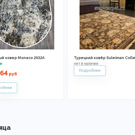
ый ковер Monaco 2932A
Турецкий ковёр Suleiman Colle
64
руб
яца