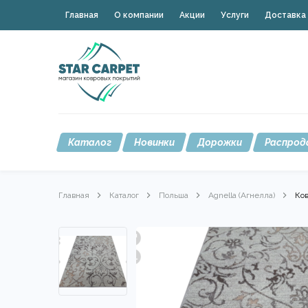
Главная
О компании
Акции
Услуги
Доставка 
Каталог
Новинки
Дорожки
Распрод
Главная
Каталог
Польша
Agnella (Агнелла)
Ков