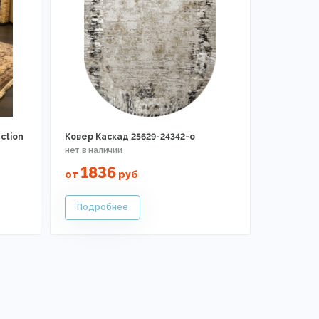
ction
Ковер Каскад 25629-24342-o
1836
от
руб