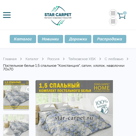
0
Каталог
Новинки
Дорожки
Распродажа
Главная
Каталог
Россия
Тейковское ХБК
С любовью
Постельное белье 1,5 спальное "Констанция", сатин, хлопок, наволочки
70х70