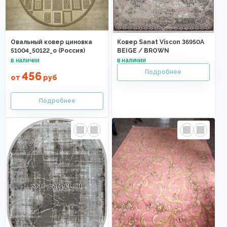
Овальный ковер циновка
Ковер Sanat Viscon 36950A
51004_50122_o (Россия)
BEIGE / BROWN
456
от
руб