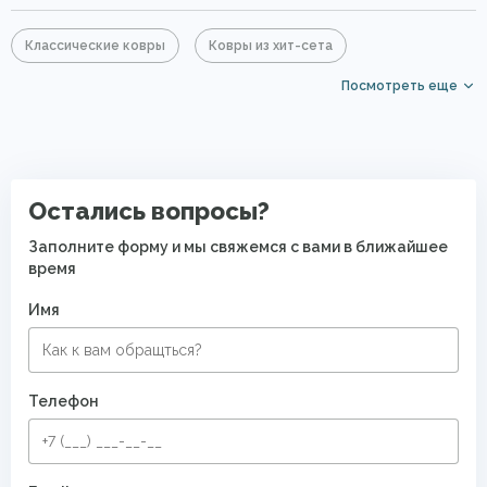
Классические ковры
Ковры из хит-сета
Посмотреть еще
Полипропиленовые ковры
Розовые ковры
Маленькие ковры
Ковры среднего размера
Большие ковры
Круглые ковры
Ковры в гостиную
Остались вопросы?
Ковры на кухню
Ковры для квартиры
Заполните форму и мы свяжемся с вами в ближайшее
время
Ковры в комнату
Малиновые ковры
Имя
Телефон