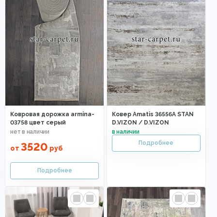
Ковровая дорожка armina-
Ковер Amatis 36556A STAN
03758 цвет серый
D.VIZON / D.VIZON
3520
от
руб