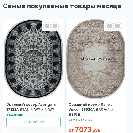
Самые покупаемые товары месяца
Овальный ковер Avangard
Овальный ковер Sanat
37122A STAN NAVY / NAVY
Viscon 36920A BROWN /
BEIGE
7073
от
руб