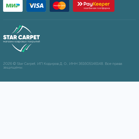
2026 © Star Carpet. ИП Кодиров Д. О., ИНН 361605146148. Все права
защищены.