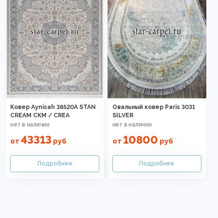
Ковер Aynisah 38520A STAN
Овальный ковер Paris 3031
CREAM CKM / CREA
SILVER
43313
10800
от
руб
от
руб