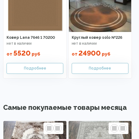
Ковер Lana 7646 1 70200
Круглый ковер solo №226
5520
24900
от
руб
от
руб
Самые покупаемые товары месяца