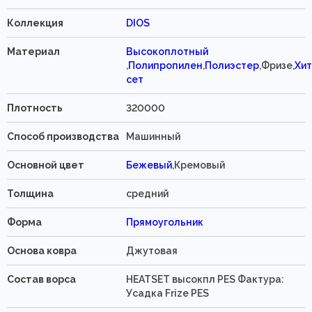
Коллекция
DIOS
Материал
Высокоплотный
,
Полипропилен
,
Полиэстер
,Фризе,
Хит
сет
Плотность
320000
Способ производства
Машинный
Основной цвет
Бежевый
,Кремовый
Толщина
средний
Форма
Прямоугольник
Основа ковра
Джутовая
Состав ворса
HEATSET высокпл PES Фактура:
Усадка Frize PES