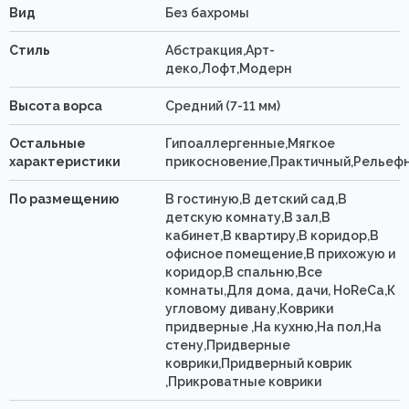
Вид
Без бахромы
Стиль
Абстракция,Арт-
деко,Лофт,Модерн
Высота ворса
Средний (7-11 мм)
Остальные
Гипоаллергенные,Мягкое
характеристики
прикосновение,Практичный,Рельеф
По размещению
В гостиную,В детский сад,В
детскую комнату,В зал,В
кабинет,В квартиру,В коридор,В
офисное помещение,В прихожую и
коридор,В спальню,Все
комнаты,Для дома, дачи, HoReCa,К
угловому дивану,Коврики
придверные ,На кухню,На пол,На
стену,Придверные
коврики,Придверный коврик
,Прикроватные коврики