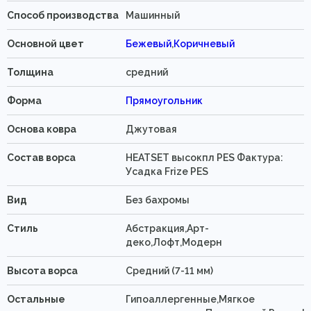
Способ производства
Машинный
Основной цвет
Бежевый
,
Коричневый
Толщина
средний
Форма
Прямоугольник
Основа ковра
Джутовая
Состав ворса
HEATSET высокпл PES Фактура:
Усадка Frize PES
Вид
Без бахромы
Стиль
Абстракция,Арт-
деко,Лофт,Модерн
Высота ворса
Средний (7-11 мм)
Остальные
Гипоаллергенные,Мягкое