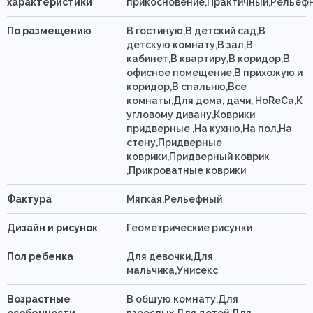
характеристики
прикосновение,Практичный,Рельеф
По размещению
В гостиную,В детский сад,В
детскую комнату,В зал,В
кабинет,В квартиру,В коридор,В
офисное помещение,В прихожую и
коридор,В спальню,Все
комнаты,Для дома, дачи, HoReCa,К
угловому дивану,Коврики
придверные ,На кухню,На пол,На
стену,Придверные
коврики,Придверный коврик
,Прикроватные коврики
Фактура
Мягкая,Рельефный
Дизайн и рисунок
Геометрические рисунки
Пол ребенка
Для девочки,Для
мальчика,Унисекс
Возрастные
В общую комнату,Для