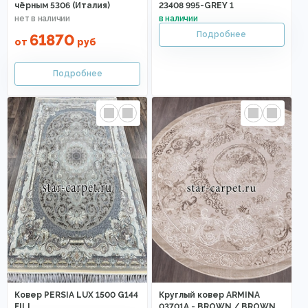
чёрным 5306 (Италия)
23408 995-GREY 1
61870
от
руб
Ковер PERSIA LUX 1500 G144
Круглый ковер ARMINA
FILI
03701A - BROWN / BROWN