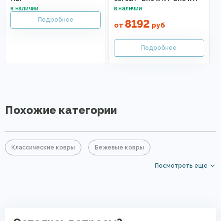
8192
от
руб
Похожие категории
Классические ковры
Бежевые ковры
Посмотреть еще
Большие ковры
Прямоугольные ковры
Ковры с коротким ворсом
Дорогие ковры
PP Heatset (Высокоплотные ковры)