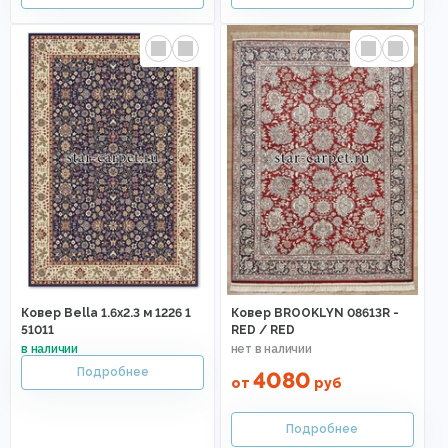
Ковер Bella 1.6x2.3 м 1226 1
Ковер BROOKLYN 08613R -
51011
RED / RED
4080
от
руб