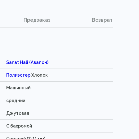
Предзаказ
Возврат
Sanat Hali (Авалон)
Полиэстер
,Хлопок
Машинный
средний
Джутовая
C бахромой
Средний (7-11 мм)