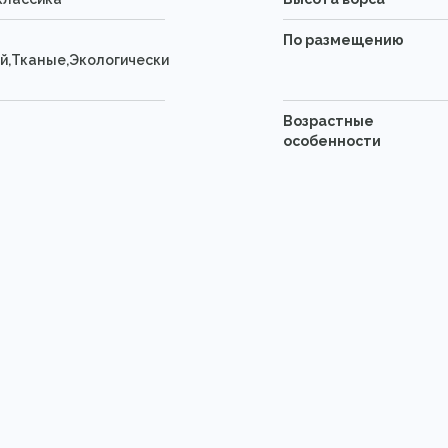
По размещению
й,Тканые,Экологически
Возрастные
особенности