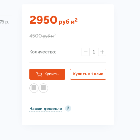
2950
2
руб
м
78 р.
4500
2
руб
м
Количество:
1
Купить
Купить в 1 клик
?
Нашли дешевле