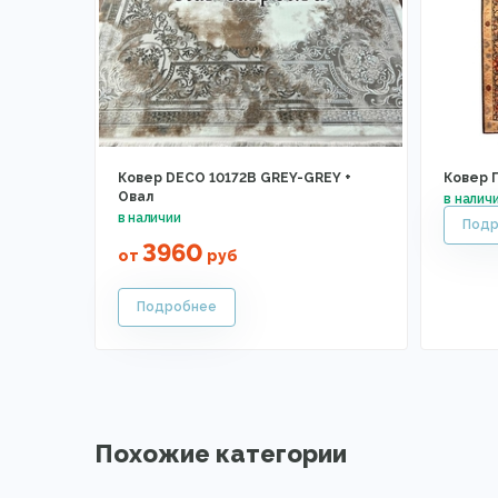
Ковер DECO 10172B GREY-GREY +
Ковер П
Овал
3960
от
руб
Похожие категории