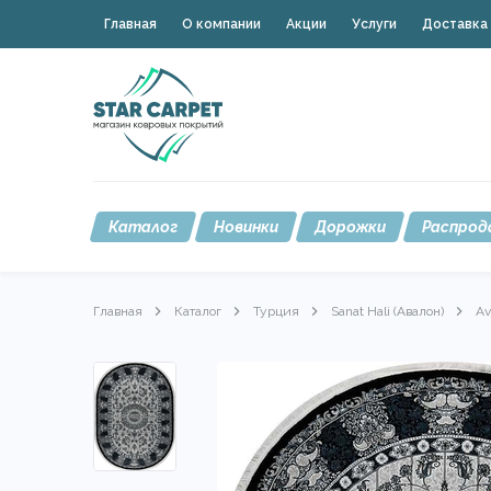
Главная
О компании
Акции
Услуги
Доставка 
Каталог
Новинки
Дорожки
Распрод
Главная
Каталог
Турция
Sanat Hali (Авалон)
Av