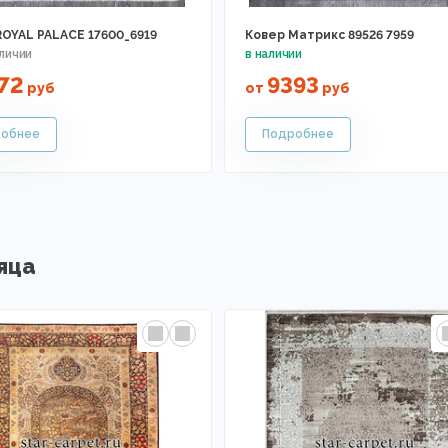
ROYAL PALACE 17600_6919
Ковер Матрикс 89526 7959
72
9393
руб
от
руб
яца