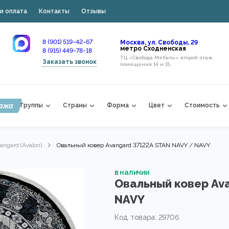
и оплата
Контакты
Отзывы
8 (901) 519-42-67
Москва, ул. Свободы, 29
метро Сходненская
8 (915) 449-78-18
ТЦ «Свобода Мебель» второй этаж,
Заказать звонок
помещения 14 и 15,
ажа
Группы
Страны
Форма
Цвет
Стоимость
angard (Avalon)
Овальный ковер Avangard 37122A STAN NAVY / NAVY
в наличии
Овальный ковер Av
NAVY
Код товара: 29706