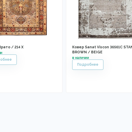
рато / 214 X
Ковер Sanat Viscon 36561C STA
BROWN / BEIGE