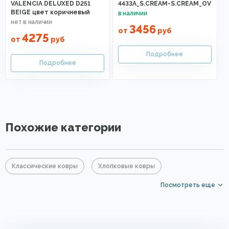
VALENCIA DELUXED D251
4433A_S.CREAM-S.CREAM_OV
BEIGE цвет коричневый
3456
от
руб
4275
от
руб
Похожие категории
Классические ковры
Хлопковые ковры
Посмотреть еще
Акриловые ковры
Ковры из хит-сета
Бежевые ковры
Прямоугольные ковры