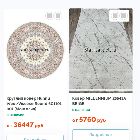
Круглый ковер Hunnu
Ковер MILLENNIUM 25543A
Wool+Viscose Round 6C1101
BEIGE
001 (Монголия)
5760
от
руб
36447
от
руб