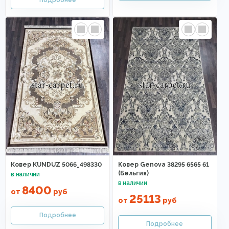
Ковер KUNDUZ 5066_498330
Ковер Genova 38295 6565 61
(Бельгия)
8400
от
руб
25113
от
руб