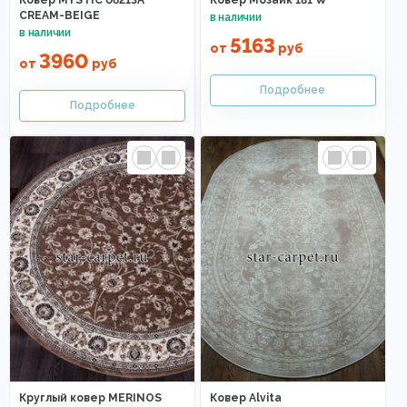
CREAM-BEIGE
5163
от
руб
3960
от
руб
Круглый ковер MERINOS
Ковер Alvita