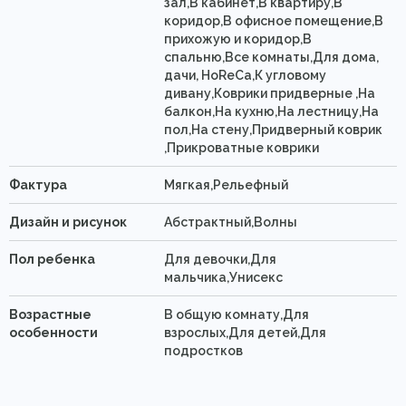
зал,В кабинет,В квартиру,В
коридор,В офисное помещение,В
прихожую и коридор,В
спальню,Все комнаты,Для дома,
дачи, HoReCa,К угловому
дивану,Коврики придверные ,На
балкон,На кухню,На лестницу,На
пол,На стену,Придверный коврик
,Прикроватные коврики
Фактура
Мягкая,Рельефный
Дизайн и рисунок
Абстрактный,Волны
Пол ребенка
Для девочки,Для
мальчика,Унисекс
Возрастные
В общую комнату,Для
особенности
взрослых,Для детей,Для
подростков