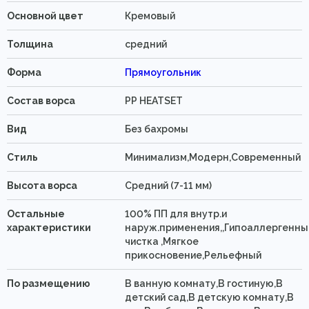
Основной цвет
Кремовый
Толщина
средний
Форма
Прямоугольник
Состав ворса
PP HEATSET
Вид
Без бахромы
Стиль
Минимализм,Модерн,Современный
Высота ворса
Средний (7-11 мм)
Остальные
100% ПП для внутр.и
характеристики
наруж.применения,,Гипоаллергенны
чистка ,Мягкое
прикосновение,Рельефный
По размещению
В ванную комнату,В гостиную,В
детский сад,В детскую комнату,В