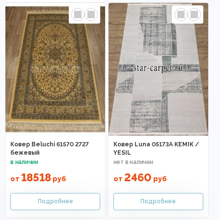
Ковер Beluchi 61570 2727
Ковер Luna 05173A KEMIK /
бежевый
YESIL
18518
2460
от
руб
от
руб