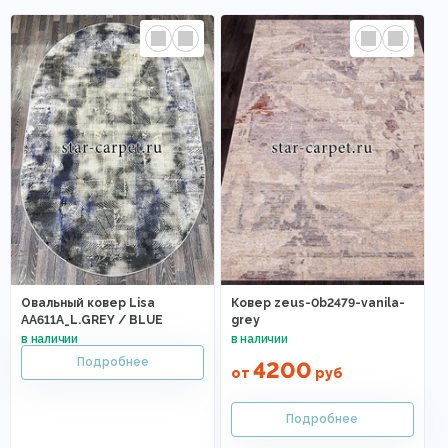
Овальный ковер Lisa
Ковер zeus-0b2479-vanila-
AA611A_L.GREY / BLUE
grey
4200
от
руб