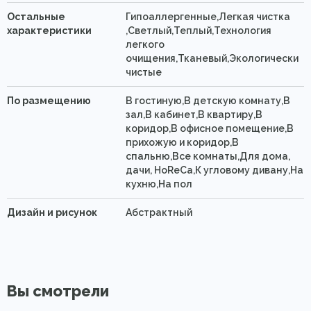
Остальные
Гипоаллергенные,Легкая чистка
характеристики
,Светлый,Теплый,Технология
легкого
очищения,Тканевый,Экологически
чистые
По размещению
В гостиную,В детскую комнату,В
зал,В кабинет,В квартиру,В
коридор,В офисное помещение,В
прихожую и коридор,В
спальню,Все комнаты,Для дома,
дачи, HoReCa,К угловому дивану,На
кухню,На пол
Дизайн и рисунок
Абстрактный
Вы смотрели