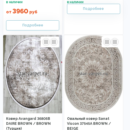
3960
от
руб
Ковер Avangard 36805B
Овальный ковер Sanat
DAIRE BROWN / BROWN
Viscon 37545A BROWN /
(Турция)
BEIGE