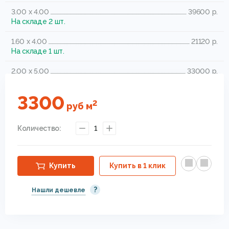
3.00 x 4.00
39600 р.
На складе 2 шт.
1.60 x 4.00
21120 р.
На складе 1 шт.
2.00 x 5.00
33000 р.
На складе 1 шт.
3300
2.40 x 4.00
31680 р.
2
руб
м
На складе 1 шт.
Количество:
1
Купить
Купить в 1 клик
?
Нашли дешевле