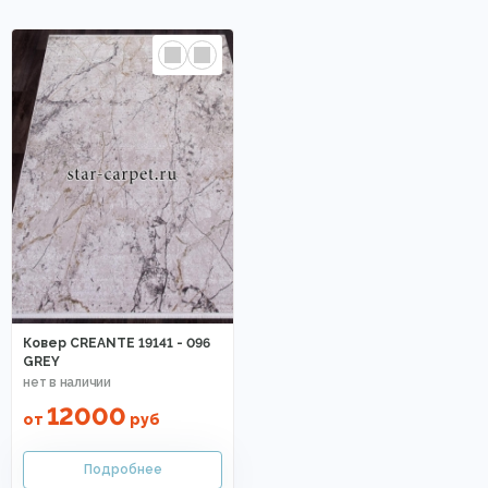
Ковер CREANTE 19141 - 096
GREY
12000
от
руб