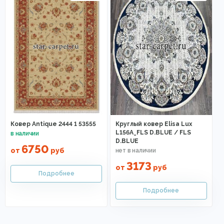
Ковер Antique 2444 1 53555
Круглый ковер Elisa Lux
L156A_FLS D.BLUE / FLS
D.BLUE
6750
от
руб
3173
от
руб