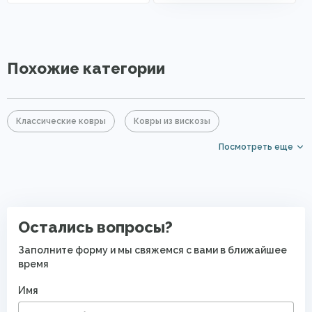
Похожие категории
Классические ковры
Ковры из вискозы
Посмотреть еще
Бежевые ковры
Желтые ковры
Ковры среднего размера
Большие ковры
Круглые ковры
Элитные ковры
Ковры в гостиную
Остались вопросы?
Ковры в спальню
Ковры в прихожую
Заполните форму и мы свяжемся с вами в ближайшее
время
Ковры с коротким ворсом
Мягкие ковры
Имя
Ковры на кухню
Прикроватные коврики