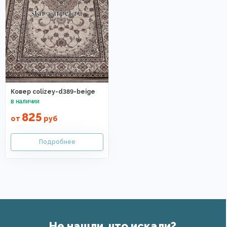
Ковер colizey-d389-beige
825
от
руб
Не нашли, что искали?