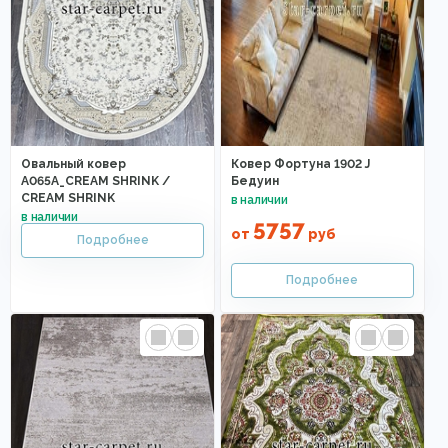
Овальный ковер
Ковер Фортуна 1902 J
A065A_CREAM SHRINK /
Бедуин
CREAM SHRINK
5757
от
руб