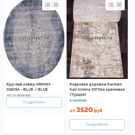
Круглый ковер ARMINA
Ковровая дорожка Karmen
03878A - BLUE / BLUE
hali Armina 03705a кремовая
(Турция)
3520
от
руб