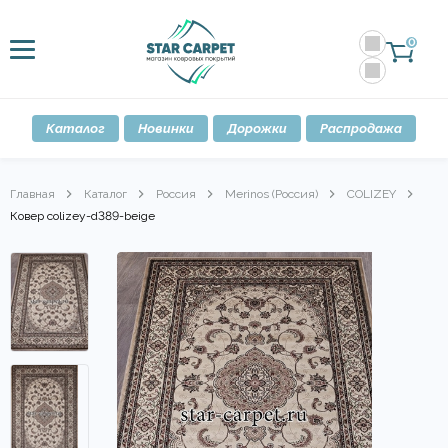
0
Каталог
Новинки
Дорожки
Распродажа
Главная
Каталог
Россия
Merinos (Россия)
COLIZEY
Ковер colizey-d389-beige