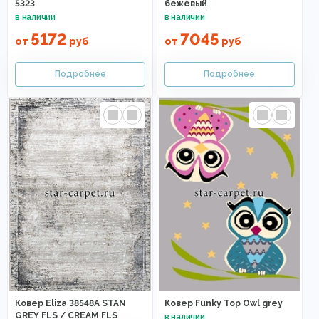
5323
бежевый
5172
7045
от
руб
от
руб
Ковер Eliza 38548A STAN
Ковер Funky Top Owl grey
GREY FLS / CREAM FLS