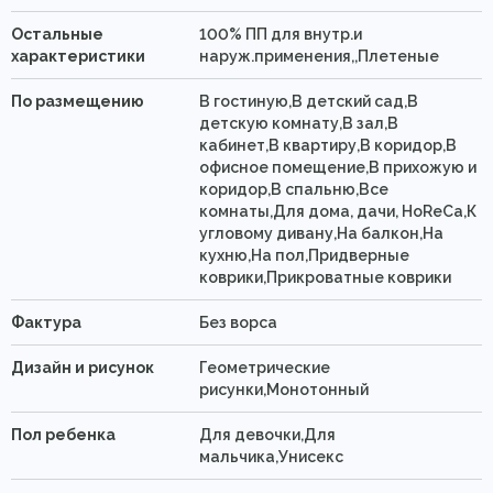
Остальные
100% ПП для внутр.и
характеристики
наруж.применения,,Плетеные
По размещению
В гостиную,В детский сад,В
детскую комнату,В зал,В
кабинет,В квартиру,В коридор,В
офисное помещение,В прихожую и
коридор,В спальню,Все
комнаты,Для дома, дачи, HoReCa,К
угловому дивану,На балкон,На
кухню,На пол,Придверные
коврики,Прикроватные коврики
Фактура
Без ворса
Дизайн и рисунок
Геометрические
рисунки,Монотонный
Пол ребенка
Для девочки,Для
мальчика,Унисекс