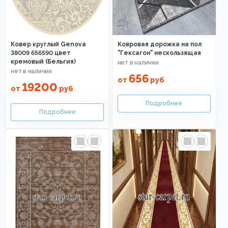
Ковер круглый Genova
Ковровая дорожка на пол
38009 656590 цвет
"Гексагон" нескользящая
кремовый (Бельгия)
656
от
руб
19200
от
руб