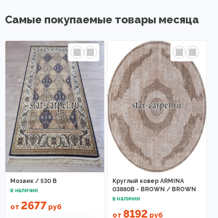
Самые покупаемые товары месяца
Мозаик / 530 B
Круглый ковер ARMINA
03880B - BROWN / BROWN
2677
от
руб
8192
от
руб