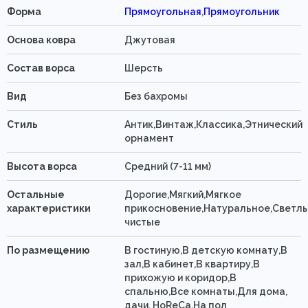
Форма
Прямоугольная
,
Прямоугольник
Основа ковра
Джутовая
Состав ворса
Шерсть
Вид
Без бахромы
Стиль
Антик,Винтаж,Классика,Этнический
орнамент
Высота ворса
Средний (7-11 мм)
Остальные
Дорогие,Мягкий,Мягкое
характеристики
прикосновение,Натуральное,Светлы
чистые
По размещению
В гостиную,В детскую комнату,В
зал,В кабинет,В квартиру,В
прихожую и коридор,В
спальню,Все комнаты,Для дома,
дачи, HoReCa,На пол