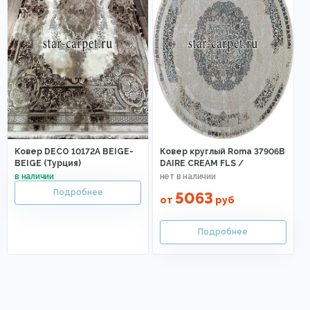
Ковер DECO 10172A BEIGE-
Ковер круглый Roma 37906B
BEIGE (Турция)
DAIRE CREAM FLS /
5063
от
руб