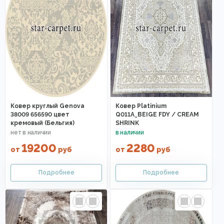
Ковер круглый Genova
Ковер Platinium
38009 656590 цвет
Q011A_BEIGE FDY / CREAM
кремовый (Бельгия)
SHRINK
19200
2280
от
руб
от
руб