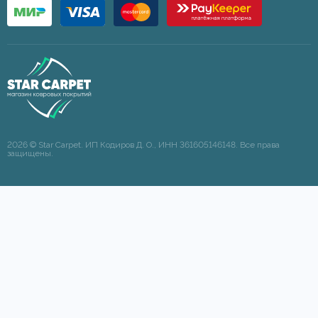
2026 © Star Carpet. ИП Кодиров Д. О., ИНН 361605146148. Все права
защищены.