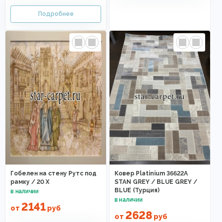
Гобелен на стену Рутс под
Ковер Platinium 36622A
рамку / 20 X
STAN GREY / BLUE GREY /
BLUE (Турция)
2141
от
руб
2628
от
руб