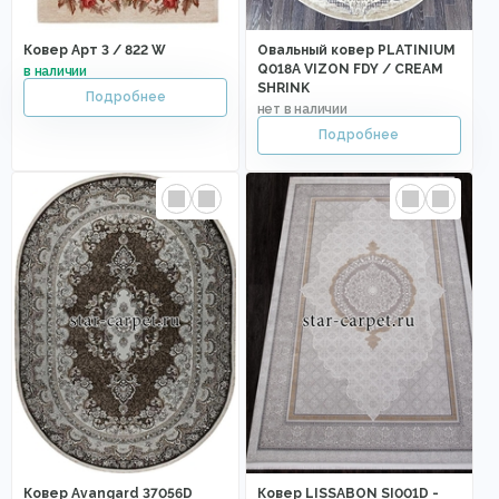
Ковер Арт 3 / 822 W
Овальный ковер PLATINIUM
Q018A VIZON FDY / CREAM
SHRINK
Ковер Avangard 37056D
Ковер LISSABON SI001D -