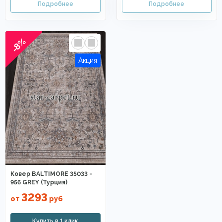
-8%
Ковер BALTIMORE 35033 -
956 GREY (Турция)
3293
от
руб