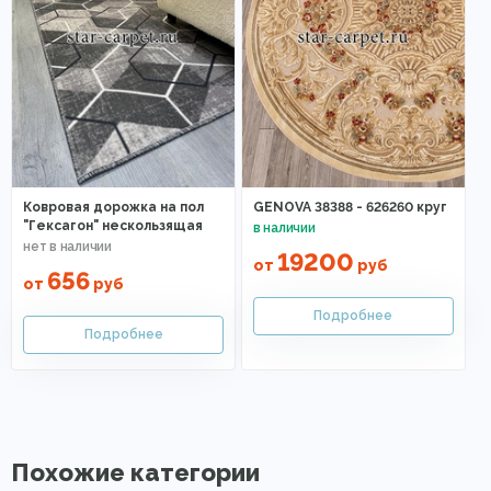
Ковровая дорожка на пол
GENOVA 38388 - 626260 круг
"Гексагон" нескользящая
19200
от
руб
656
от
руб
Похожие категории