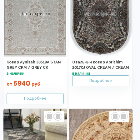
Ковер Aynisah 38519A STAN
Овальный ковер Abrishim
GREY CKM / GREY CK
20170J OVAL CREAM / CREAM
5940
от
руб