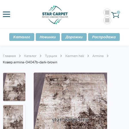
0
Каталог
Новинки
Дорожки
Распродажа
Главная
Каталог
Турция
Karmen hali
Armina
Ковер armina-04047b-dark-brown