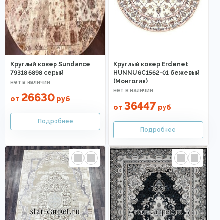
Круглый ковер Sundance
Круглый ковер Erdenet
79318 6898 серый
HUNNU 6C1562-01 бежевый
(Монголия)
26630
от
руб
36447
от
руб