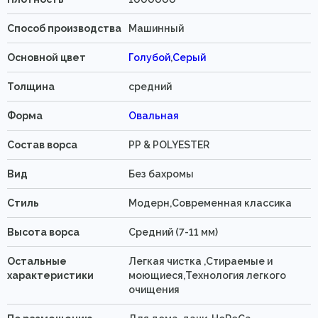
Способ производства
Машинный
Основной цвет
Голубой
,
Серый
Толщина
средний
Форма
Овальная
Состав ворса
PP & POLYESTER
Вид
Без бахромы
Стиль
Модерн,Современная классика
Высота ворса
Средний (7-11 мм)
Остальные
Легкая чистка ,Стираемые и
характеристики
моющиеся,Технология легкого
очищения