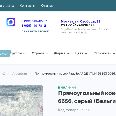
и оплата
Контакты
Отзывы
8 (901) 519-42-67
Москва, ул. Свободы, 29
метро Сходненская
8 (915) 449-78-18
ТЦ «Свобода Мебель» второй этаж,
Заказать звонок
помещения 14 и 15,
ажа
Группы
Страны
Форма
Цвет
Стоимость
лле)
Argentum
Прямоугольный ковер Ragolle ARGENTUM 63393 6656, 
в наличии
Прямоугольный ков
6656, серый (Бельги
Код товара: 25356