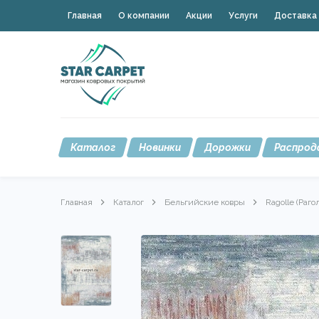
Главная
О компании
Акции
Услуги
Доставка 
Каталог
Новинки
Дорожки
Распрод
Главная
Каталог
Бельгийские ковры
Ragolle (Раго