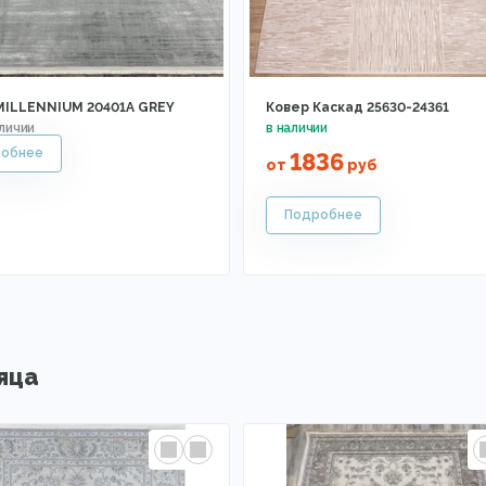
MILLENNIUM 20401A GREY
Ковер Каскад 25630-24361
1836
от
руб
яца