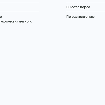
Высота ворса
е
По размещению
ехнология легкого