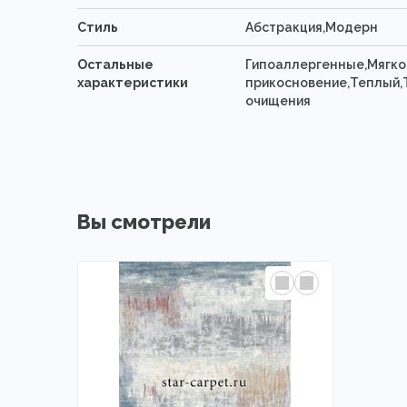
Стиль
Абстракция,Модерн
Остальные
Гипоаллергенные,Мягко
характеристики
прикосновение,Теплый,Т
очищения
Вы смотрели