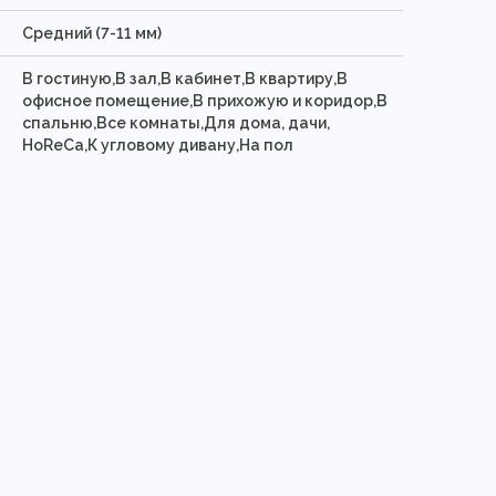
Средний (7-11 мм)
В гостиную,В зал,В кабинет,В квартиру,В
офисное помещение,В прихожую и коридор,В
спальню,Все комнаты,Для дома, дачи,
HoReCa,К угловому дивану,На пол