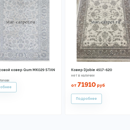
совой ковер Qum MK029 STAN
Ковер Djobie 4517-620
71910
от
руб