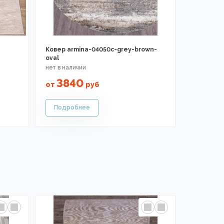
Ковер armina-04050c-grey-brown-
oval
3840
от
руб