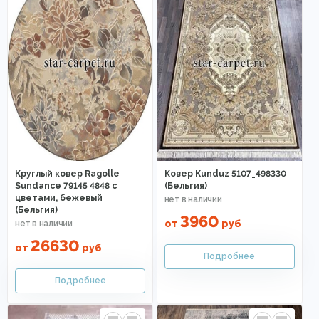
Круглый ковер Ragolle
Ковер Kunduz 5107_498330
Sundance 79145 4848 с
(Бельгия)
цветами, бежевый
(Бельгия)
3960
от
руб
26630
от
руб