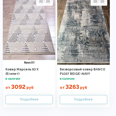
Ковер Марсель 83 Х
Безворсовый ковер BANCO
(Египет)
P1037 BEIGE-NAVY
3092
3263
от
руб
от
руб