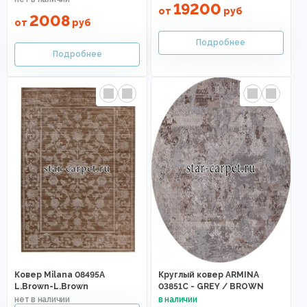
19200
от
руб
2008
от
руб
Ковер Milana 08495A
Круглый ковер ARMINA
L.Brown-L.Brown
03851C - GREY / BROWN