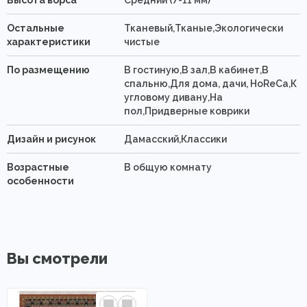
Высота ворса
Средний (7-11 мм)
Остальные
Тканевый,Тканые,Экологически
характеристики
чистые
По размещению
В гостиную,В зал,В кабинет,В
спальню,Для дома, дачи, HoReCa,К
угловому дивану,На
пол,Придверные коврики
Дизайн и рисунок
Дамасский,Классики
Возрастные
В общую комнату
особенности
Вы смотрели