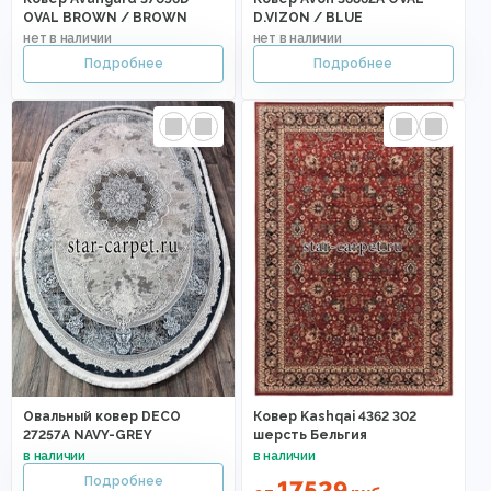
OVAL BROWN / BROWN
D.VIZON / BLUE
Овальный ковер DECO
Ковер Kashqai 4362 302
27257A NAVY-GREY
шерсть Бельгия
17529