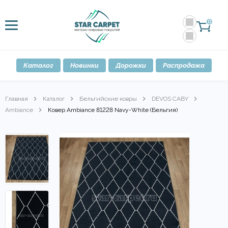
0
Каталог
Новинки
Дорожки
Распродажа
Главная
Каталог
Бельгийские ковры
DEVOS CABY
Ambiance
Ковер Ambiance 81228 Navy-White (Бельгия)