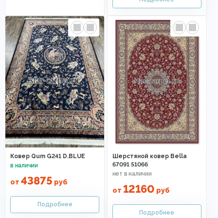
Ковер Qum G241 D.BLUE
Шерстяной ковер Bella
67091 51066
43875
от
руб
12160
от
руб