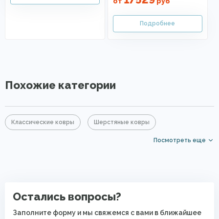
от
руб
Похожие категории
Классические ковры
Шерстяные ковры
Посмотреть еще
Бордовые ковры
Красные ковры
Прямоугольные ковры
Элитные ковры
Ковры с коротким ворсом
Полушерстяные ковры
Остались вопросы?
Восточные ковры
Современные ковры в спальню
Заполните форму и мы свяжемся с вами в ближайшее