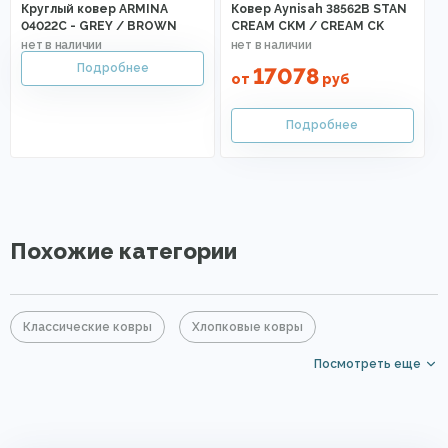
Круглый ковер ARMINA
Ковер Aynisah 38562B STAN
04022C - GREY / BROWN
CREAM CKM / CREAM CK
17078
от
руб
Похожие категории
Классические ковры
Хлопковые ковры
Посмотреть еще
Акриловые ковры
Элитные ковры
PP Heatset (Высокоплотные ковры)