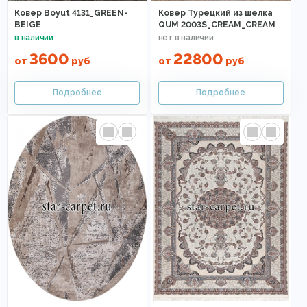
Ковер Boyut 4131_GREEN-
Ковер Турецкий из шелка
BEIGE
QUM 2003S_CREAM_CREAM
3600
22800
от
руб
от
руб