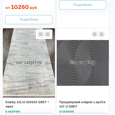
10260
от
руб
Ковер JULIA 05593A GREY +
Придверный коврик Lapsha
овал
147-2 GREY