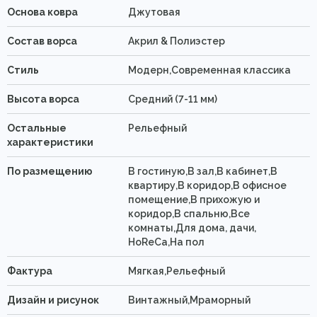
Основа ковра
Джутовая
Состав ворса
Акрил & Полиэстер
Стиль
Модерн,Современная классика
Высота ворса
Средний (7-11 мм)
Остальные
Рельефный
характеристики
По размещению
В гостиную,В зал,В кабинет,В
квартиру,В коридор,В офисное
помещение,В прихожую и
коридор,В спальню,Все
комнаты,Для дома, дачи,
HoReCa,На пол
Фактура
Мягкая,Рельефный
Дизайн и рисунок
Винтажный,Мраморный