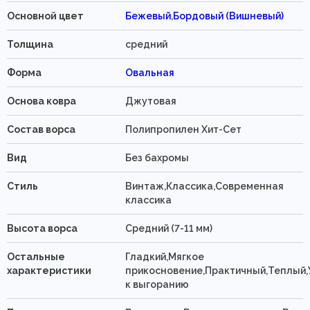
Основной цвет
Бежевый
,
Бордовый (Вишневый)
Толщина
средний
Форма
Овальная
Основа ковра
Джутовая
Состав ворса
Полипропилен Хит-Cет
Вид
Без бахромы
Стиль
Винтаж,Классика,Современная
классика
Высота ворса
Средний (7-11 мм)
Остальные
Гладкий,Мягкое
характеристики
прикосновение,Практичный,Теплый,
к выгоранию