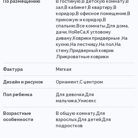
По размещению
В гостиную,В детскую комнату,В
зал,В кабинет,В квартиру,В
коридор,В офисное помещение,В
прихожую и коридор,В
спальню,Все комнаты,Для дома,
дачи, HoReCa,К угловому
дивану,Коврики придверные ,На
кухню,На лестницу,На пол,На
стену,Придверный коврик
,Прикроватные коврики
Фактура
Мягкая
Дизайн и рисунок
Орнамент,С центром
Пол ребенка
Для девочки,Для
мальчика,Унисекс
Возрастные
В общую комнату,Для
особенности
взрослых,Для детей,Для
подростков