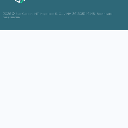
2026 © Star Carpet. ИП Кодиров Д. О., ИНН 361605146148. Все права
защищены.