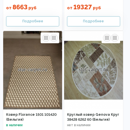
8663
19327
от
руб
от
руб
Ковер Florance 1501 101420
Круглый ковер Genova Круг
(Бельгия)
38428 6262 60 (Бельгия)