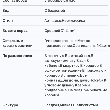
Состав ворса
VISCOSE/ACRYLIC
Вид
C бахромой
Стиль
Арт-деко,Неоклассика
Высота ворса
Средний (7-11 мм)
Остальные
Гипоаллергенные,Мягкое
характеристики
прикосновение,Оригинальный,Свет
По размещению
В гостиную,В детский сад,В
детскую комнату,В зал,В
кабинет,В квартиру,В коридор,В
офисное помещение,В прихожую и
коридор,В спальню,Все
комнаты,Для дома, дачи, HoReCa,К
угловому дивану,Коврики
придверные ,На пол,Прикроватные
коврики
Фактура
Гладкая,Мягкая,Шелковистый