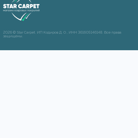
2026 © Star Carpet. ИП Кодиров Д. О., ИНН 361605146148. Все права
защищены.