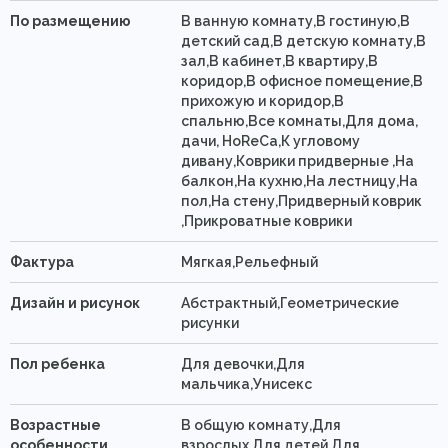
По размещению
В ванную комнату,В гостиную,В
детский сад,В детскую комнату,В
зал,В кабинет,В квартиру,В
коридор,В офисное помещение,В
прихожую и коридор,В
спальню,Все комнаты,Для дома,
дачи, HoReCa,К угловому
дивану,Коврики придверные ,На
балкон,На кухню,На лестницу,На
пол,На стену,Придверный коврик
,Прикроватные коврики
Фактура
Мягкая,Рельефный
Дизайн и рисунок
Абстрактный,Геометрические
рисунки
Пол ребенка
Для девочки,Для
мальчика,Унисекс
Возрастные
В общую комнату,Для
особенности
взрослых,Для детей,Для