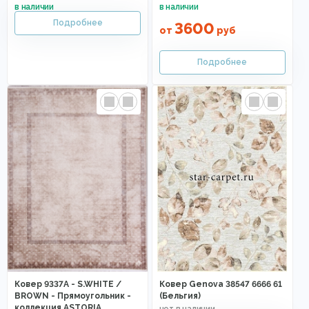
3600
от
руб
Ковер 9337A - S.WHITE /
Ковер Genova 38547 6666 61
BROWN - Прямоугольник -
(Бельгия)
коллекция ASTORIA