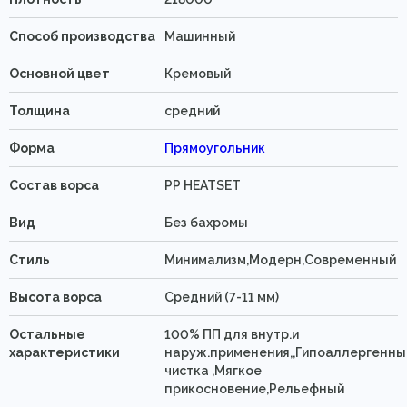
Способ производства
Машинный
Основной цвет
Кремовый
Толщина
средний
Форма
Прямоугольник
Состав ворса
PP HEATSET
Вид
Без бахромы
Стиль
Минимализм,Модерн,Современный
Высота ворса
Средний (7-11 мм)
Остальные
100% ПП для внутр.и
характеристики
наруж.применения,,Гипоаллергенны
чистка ,Мягкое
прикосновение,Рельефный