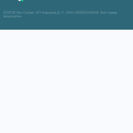
2026 © Star Carpet. ИП Кодиров Д. О., ИНН 361605146148. Все права
защищены.