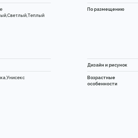
е
По размещению
ый,Светлый,Теплый
Дизайн и рисунок
ка,Унисекс
Возрастные
особенности