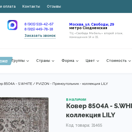
и оплата
Контакты
Отзывы
8 (901) 519-42-67
Москва, ул. Свободы, 29
метро Сходненская
8 (915) 449-78-18
ТЦ «Свобода Мебель» второй этаж,
Заказать звонок
помещения 14 и 15,
ажа
Группы
Страны
Форма
Цвет
Стоимость
р 8504A - S.WHITE / P.VIZON - Прямоугольник - коллекция LILY
в наличии
Ковер 8504A - S.WHI
коллекция LILY
Код товара: 31465