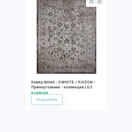
Ковер 8504A - S.WHITE / P.VIZON -
Прямоугольник - коллекция LILY