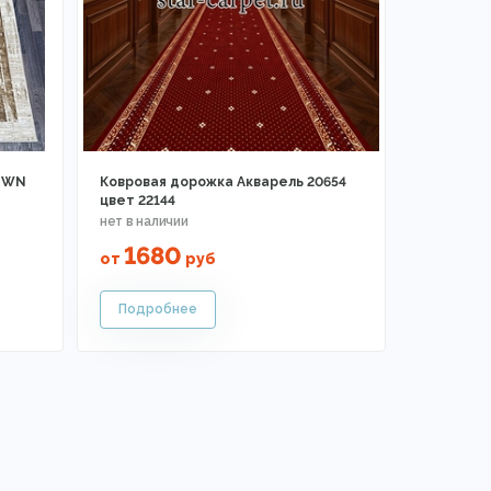
ROWN
Ковровая дорожка Акварель 20654
цвет 22144
1680
от
руб