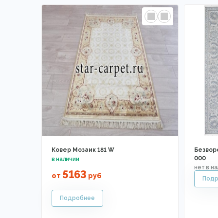
Ковер Мозаик 181 W
Безвор
000
5163
от
руб