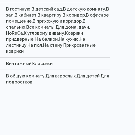
В гостиную,В детский сад,В детскую комнату,В
зал,В кабинет,В квартиру,В коридор,В офисное
помещение,В прихожую и коридор,В
спальню,Все комнаты,Для дома, дачи,
HoReCa,К угловому дивану,Коврики
придверные ,На балкон,На кухню,На
лестницу,На пол,На стену,Прикроватные
коврики
Винтажный,Классики
В общую комнату,Для взрослых,Для детей,Для
подростков