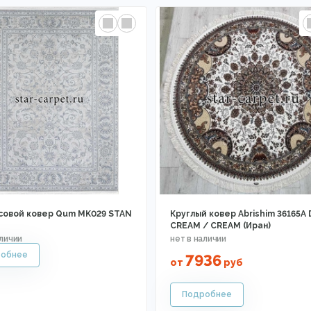
совой ковер Qum MK029 STAN
Круглый ковер Abrishim 36165A 
CREAM / CREAM (Иран)
7936
от
руб