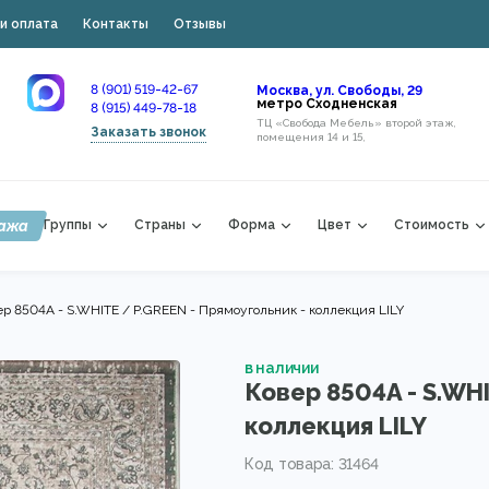
и оплата
Контакты
Отзывы
8 (901) 519-42-67
Москва, ул. Свободы, 29
метро Сходненская
8 (915) 449-78-18
ТЦ «Свобода Мебель» второй этаж,
Заказать звонок
помещения 14 и 15,
ажа
Группы
Страны
Форма
Цвет
Стоимость
ер 8504A - S.WHITE / P.GREEN - Прямоугольник - коллекция LILY
в наличии
Ковер 8504A - S.WHI
коллекция LILY
Код товара: 31464