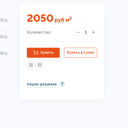
2050
2
руб
м
03 р.
Количество:
1
53 р.
Купить
Купить в 1 клик
99 р.
?
Нашли дешевле