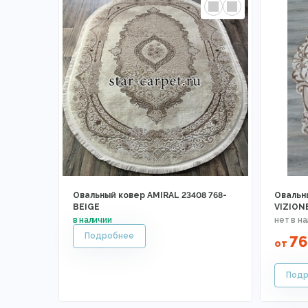
Овальный ковер AMIRAL 23408 768-
Овальн
BEIGE
VIZION
76
от