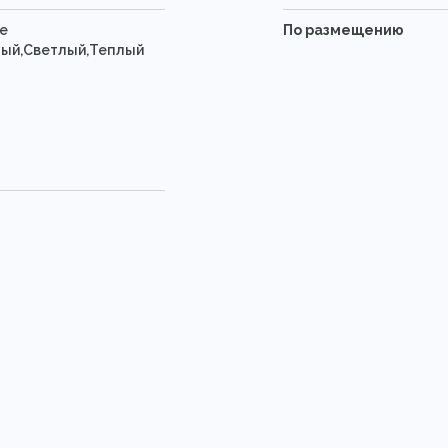
е
По размещению
ый,Светлый,Теплый