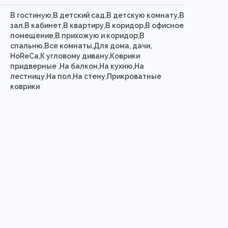
В гостиную,В детский сад,В детскую комнату,В
зал,В кабинет,В квартиру,В коридор,В офисное
помещение,В прихожую и коридор,В
спальню,Все комнаты,Для дома, дачи,
HoReCa,К угловому дивану,Коврики
придверные ,На балкон,На кухню,На
лестницу,На пол,На стену,Прикроватные
коврики