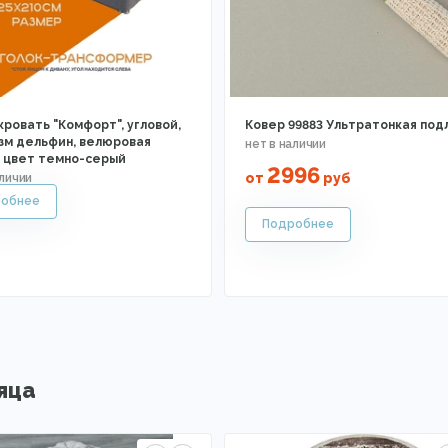
кровать "Комфорт", угловой,
Ковер 99883 Ультратонкая под
зм дельфин, велюровая
, цвет темно-серый
2996
от
руб
яца