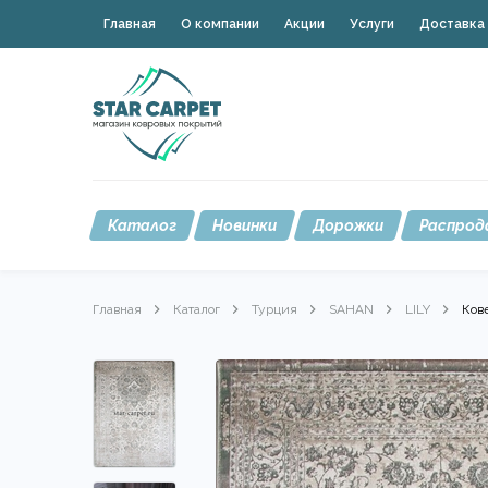
Главная
О компании
Акции
Услуги
Доставка 
Каталог
Новинки
Дорожки
Распрод
Главная
Каталог
Турция
SAHAN
LILY
Ков