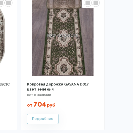
6561C
Ковровая дорожка GAVANA D017
цвет зелёный
704
от
руб