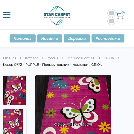
0
Каталог
Новинки
Дорожки
Распродажа
Главная
Каталог
Россия
Merinos (Россия)
ORION
Ковер 0772 - PURPLE - Прямоугольник - коллекция ORION