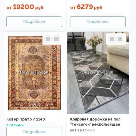
19200
6279
от
руб
от
руб
Ковер Прато / 214 X
Ковровая дорожка на пол
"Гексагон" нескользящая