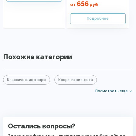
656
от
руб
Похожие категории
Классические ковры
Ковры из хит-сета
Посмотреть еще
Серые ковры
Ковровые дорожки
Недорогие ковры
Ковры средней цены
Ковры в гостиную
Ковры в спальню
Остались вопросы?
Ковры в прихожую
Ковры без ворса