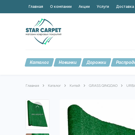
Главная
О компании
Акции
Услуги
Доставка 
Каталог
Новинки
Дорожки
Распрод
Главная
Каталог
Китай
GRASS QINGDAO
URB