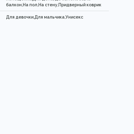
балкон,На пол,На стену,Придверный коврик
Для девочки,Для мальчика,Унисекс