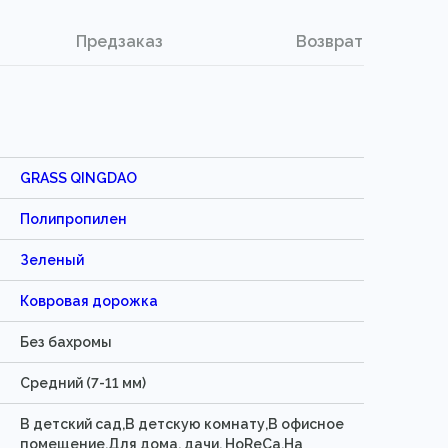
Предзаказ
Возврат
GRASS QINGDAO
Полипропилен
Зеленый
Ковровая дорожка
Без бахромы
Средний (7-11 мм)
В детский сад,В детскую комнату,В офисное
помещение,Для дома, дачи, HoReCa,На