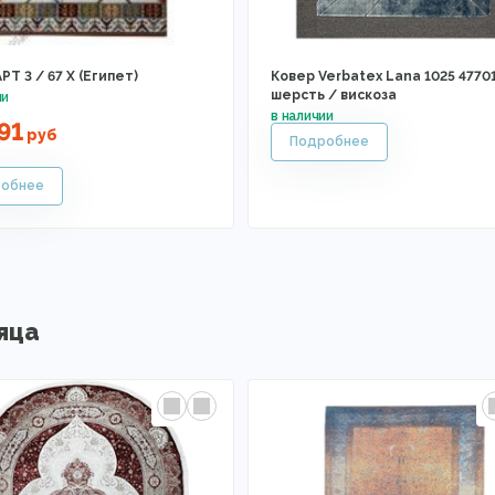
РТ 3 / 67 X (Египет)
Ковер Verbatex Lana 1025 47701
шерсть / вискоза
91
руб
яца