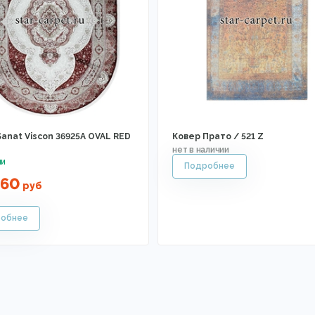
anat Viscon 36925A OVAL RED
Ковер Прато / 521 Z
460
руб