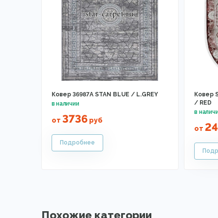
Ковер 36987A STAN BLUE / L.GREY
Ковер S
/ RED
3736
от
руб
2
от
Похожие категории