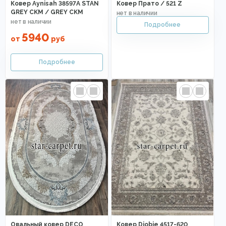
Ковер Aynisah 38597A STAN
Ковер Прато / 521 Z
GREY CKM / GREY CKM
5940
от
руб
Овальный ковер DECO
Ковер Djobie 4517-620