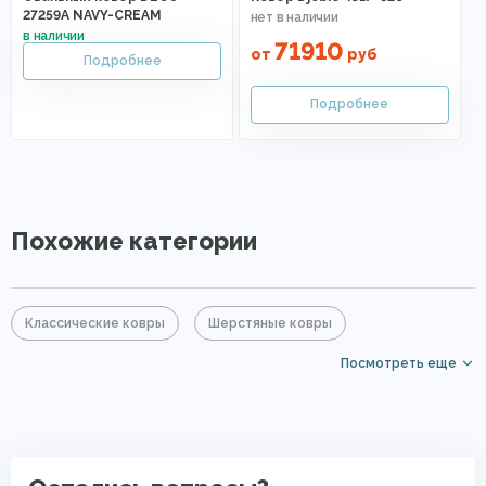
27259A NAVY-CREAM
71910
от
руб
Похожие категории
Классические ковры
Шерстяные ковры
Посмотреть еще
Серые ковры
Прямоугольные ковры
Элитные ковры
Ковры с коротким ворсом
Мягкие ковры
Полушерстяные ковры