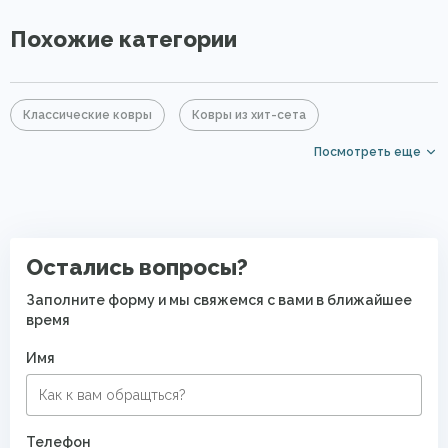
Похожие категории
Классические ковры
Ковры из хит-сета
Посмотреть еще
Серые ковры
Ковровые дорожки
Недорогие ковры
Ковры средней цены
Ковры в гостиную
Ковры в спальню
Остались вопросы?
Ковры в прихожую
Ковры без ворса
Заполните форму и мы свяжемся с вами в ближайшее
время
Ковры с коротким ворсом
Мягкие ковры
Имя
Дизайнерские ковры
Ковры на кухню
Ковры для квартиры
Ковры в комнату
Телефон