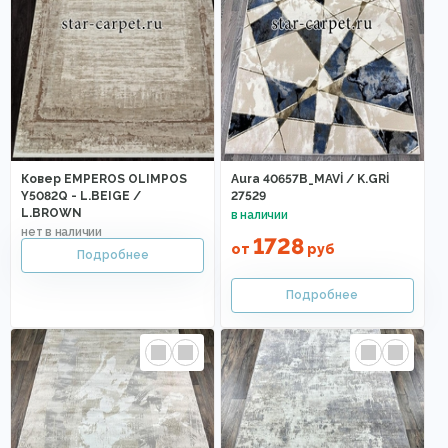
Ковер EMPEROS OLIMPOS
Aura 40657B_MAVİ / K.GRİ
Y5082Q - L.BEIGE /
27529
L.BROWN
1728
от
руб