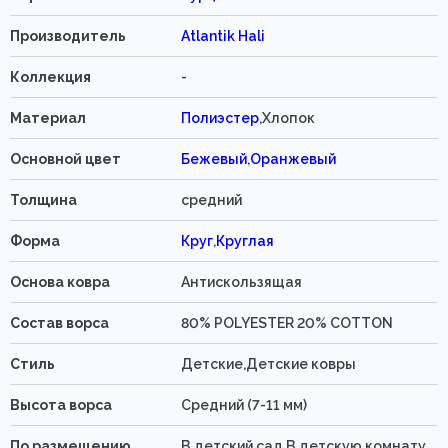
Производитель
Atlantik Hali
Коллекция
-
Материал
Полиэстер
,Хлопок
Основной цвет
Бежевый
,
Оранжевый
Толщина
средний
Форма
Круг
,
Круглая
Основа ковра
Антискользящая
Состав ворса
80% POLYESTER 20% COTTON
Стиль
Детские,Детские ковры
Высота ворса
Средний (7-11 мм)
По размещению
В детский сад,В детскую комнату