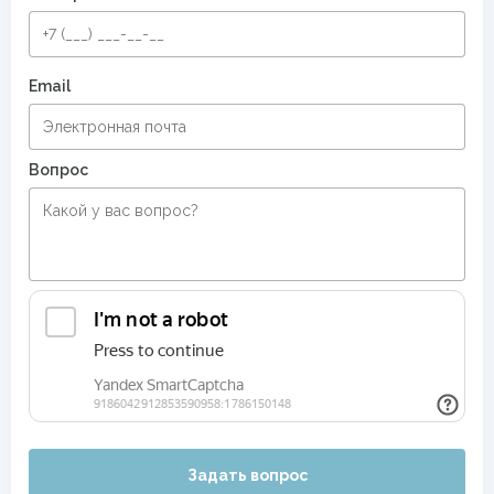
Ковровые дорожки для гостиниц
Ковровые дорожки для дома
Email
Ковровые дорожки шириной 1 метр
Ковровые дорожки шириной 120 см
Вопрос
Ковровые дорожки шириной 80 см
Ковровые дорожки шириной 150 см
Современные ковры в спальню
Дорожки в прихожую
Яркие ковры
Задать вопрос