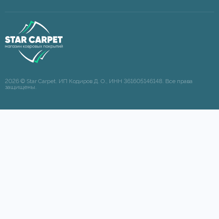
2026 © Star Carpet. ИП Кодиров Д. О., ИНН 361605146148. Все права
защищены.