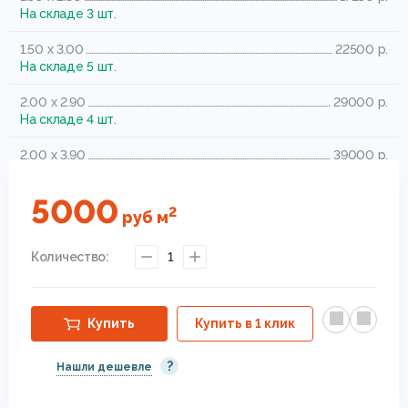
На складе 3 шт.
1.50 x 3.00
22500 р.
На складе 5 шт.
2.00 x 2.90
29000 р.
На складе 4 шт.
2.00 x 3.90
39000 р.
На складе 2 шт.
5000
2.40 x 3.40
40800 р.
2
руб
м
На складе 1 шт.
Количество:
1
2.80 x 4.80
67200 р.
На складе 1 шт.
Купить
Купить в 1 клик
?
Нашли дешевле