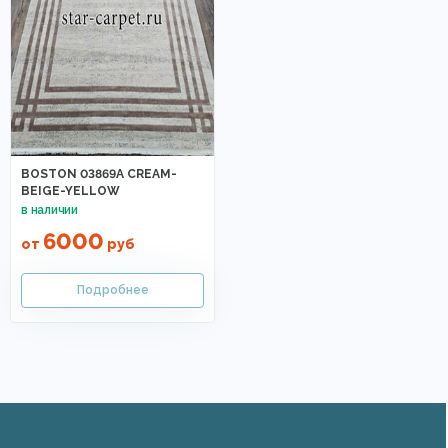
BOSTON 03869A CREAM-
BEIGE-YELLOW
6000
от
руб