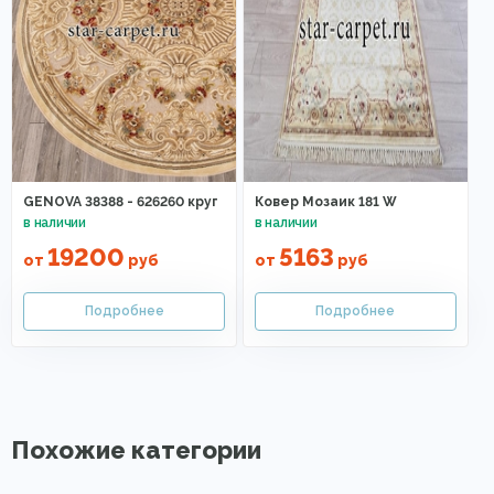
GENOVA 38388 - 626260 круг
Ковер Мозаик 181 W
19200
5163
от
руб
от
руб
Похожие категории