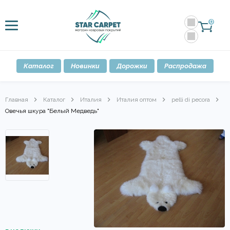
0
Каталог
Новинки
Дорожки
Распродажа
Главная
Каталог
Италия
Италия оптом
pelli di pecora
Овечья шкура "Белый Медведь"