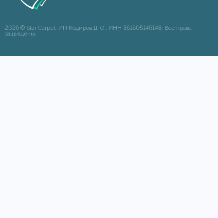
2026 © Star Carpet. ИП Кодиров Д. О., ИНН 361605146148. Все права
защищены.