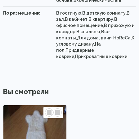
основа,Экологически чистые
По размещению
В гостиную,В детскую комнату,В
зал,В кабинет,В квартиру,В
офисное помещение,В прихожую и
коридор,В спальню,Все
комнаты,Для дома, дачи, HoReCa,К
угловому дивану,На
пол,Придверные
коврики,Прикроватные коврики
Вы смотрели