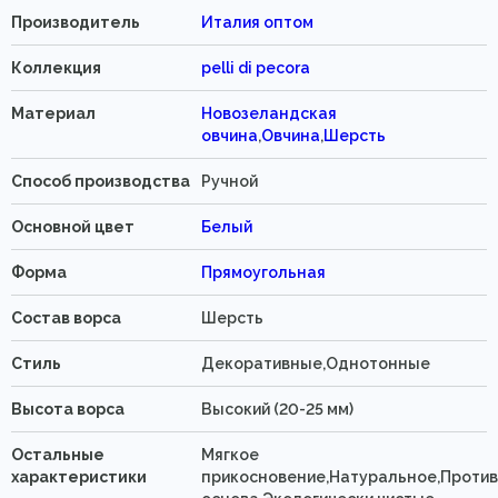
Производитель
Италия оптом
Коллекция
pelli di pecora
Материал
Новозеландская
овчина
,
Овчина
,
Шерсть
Способ производства
Ручной
Основной цвет
Белый
Форма
Прямоугольная
Состав ворса
Шерсть
Стиль
Декоративные,Однотонные
Высота ворса
Высокий (20-25 мм)
Остальные
Мягкое
характеристики
прикосновение,Натуральное,Проти