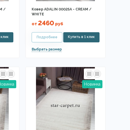
M /
Ковер ADALIN 00025A - CREAM /
WHITE
2460
от
руб