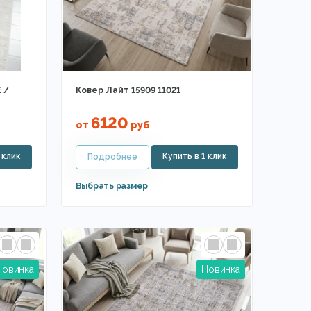
 /
Ковер Лайт 15909 11021
6120
от
руб