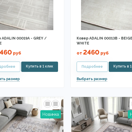
 ADALIN 00019A - GREY /
Ковер ADALIN 00013B - BEIGE
E
WHITE
460
2460
руб
от
руб