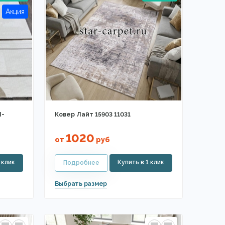
N-
Ковер Лайт 15903 11031
1020
от
руб