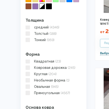
Толщина
Ковер
WHIT
средний
(4346)
2
от
Толстый
(188)
Тонкий
(959)
Форма
Квадратная
(23)
Ковровая дорожка
(245)
Круглая
(204)
Необычная форма
(1)
Овальная
(945)
Прямоугольная
(4567)
Основа ковра