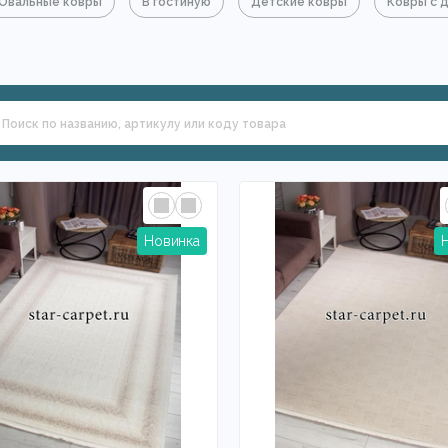
Овальные ковры
В гостиную
Детские ковры
Ковры с 
цкие ковры
Ковры в спальню
Бельгийские ковры
Одно
 Меринос
На кухню
Для зала
Круглые ковры
Мол
Китайские
Красные ковры
Синие
Бирюзовые
вры
С дорогой
Для мальчика
Индийские ковры
липропилена
Шкуры коровы на пол
Из полиэстера
Жёл
одростков
Оранжевые ковры
Из Польши
Для квартир
ры
Прямоугольные ковры
Элитные ковры
Сиреневые
е ковры
Полушерстяные
Ковры Agnella
Ковры Ragolle
Ковры на стену
В восточном стиле