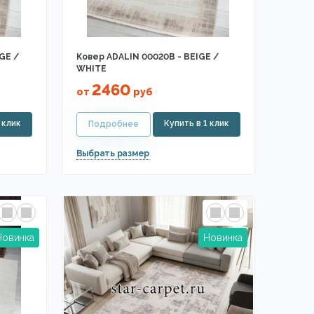
GE /
Ковер ADALIN 00020B - BEIGE /
WHITE
2460
от
руб