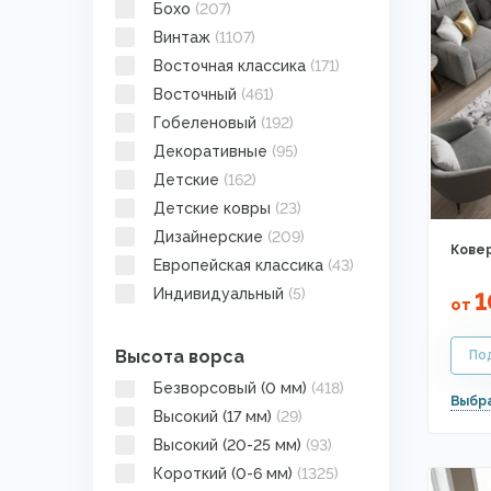
Бохо
(207)
Винтаж
(1107)
Восточная классика
(171)
Восточный
(461)
Гобеленовый
(192)
Декоративные
(95)
Детские
(162)
Детские ковры
(23)
Дизайнерские
(209)
Ковер
Европейская классика
(43)
Индивидуальный
(5)
1
от
Искусственно
состаренные
(161)
Высота ворса
Кантри
(11)
Безворсовый (0 мм)
(418)
Картина
(15)
Высокий (17 мм)
(29)
Килим
(22)
Высокий (20-25 мм)
(93)
Классика
(1381)
Короткий (0-6 мм)
(1325)
Коровьи шкуры
(5)