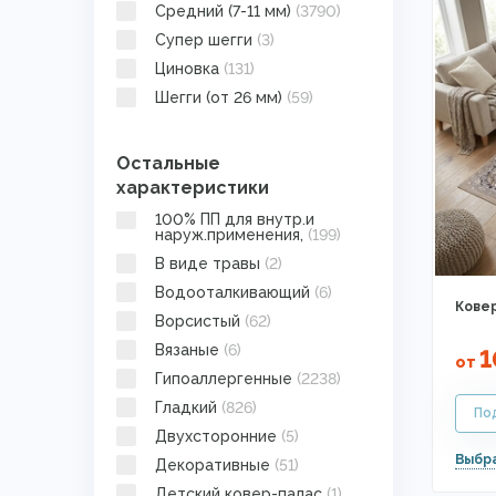
Средний (7-11 мм)
(3790)
Кремлевская дорожка
(17)
Супер шегги
(3)
Лофт
(393)
Циновка
(131)
Минимализм
(397)
Шегги (от 26 мм)
(59)
Модерн
(1986)
Необычные
(123)
Остальные
Неоклассика
(97)
характеристики
Однотонные
(158)
Подложки
100% ПП для внутр.и
(4)
наруж.применения,
(199)
Покрывала из меха
(6)
В виде травы
(2)
Прованс
(131)
Водооталкивающий
(6)
С длинным ворсом
(96)
Ковер
Ворсистый
(62)
Скандинавский
(184)
Вязаные
(6)
1
от
Современная классика
(928)
Гипоаллергенные
(2238)
Современный
Гладкий
(826)
(500)
Современный стиль
Двухсторонние
(5)
(795)
Специальный
Декоративные
(13)
(51)
Хай-тек
Детский ковер-палас
(6)
(1)