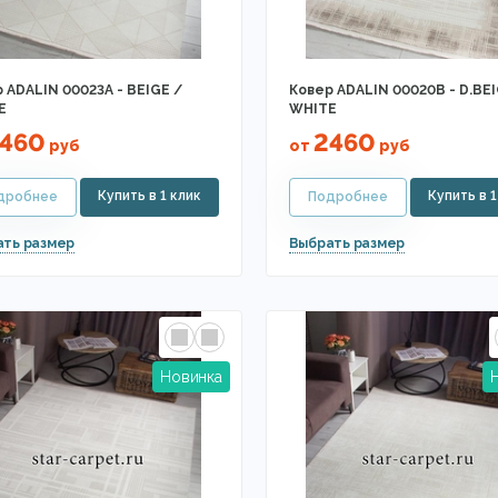
 ADALIN 00023A - BEIGE /
Ковер ADALIN 00020B - D.BEI
E
WHITE
460
2460
руб
от
руб