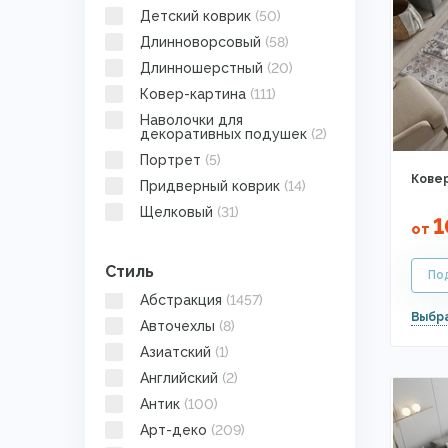
Детский коврик
(50)
Длинноворсовый
(58)
Длинношерстный
(20)
Ковер-картина
(111)
Наволочки для
декоративных подушек
(2)
Портрет
(5)
Ковер
Придверный коврик
(14)
Щелковый
(31)
1
от
Стиль
Абстракция
(1457)
Авточехлы
(8)
Азиатский
(1)
Английский
(2)
Антик
(100)
Арт-деко
(209)