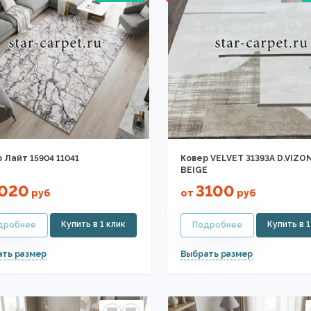
 Лайт 15904 11041
Ковер VELVET 31393A D.VIZO
BEIGE
020
3100
руб
от
руб