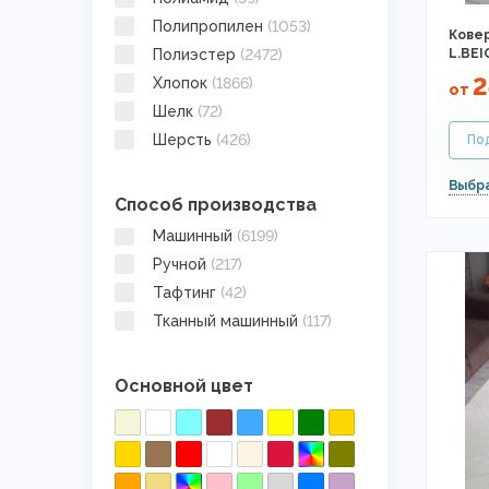
Полипропилен
(1053)
Ковер
Полиэстер
(2472)
L.BEI
2
Хлопок
(1866)
от
Шелк
(72)
Шерсть
(426)
Способ производства
Машинный
(6199)
Ручной
(217)
Тафтинг
(42)
Тканный машинный
(117)
Основной цвет