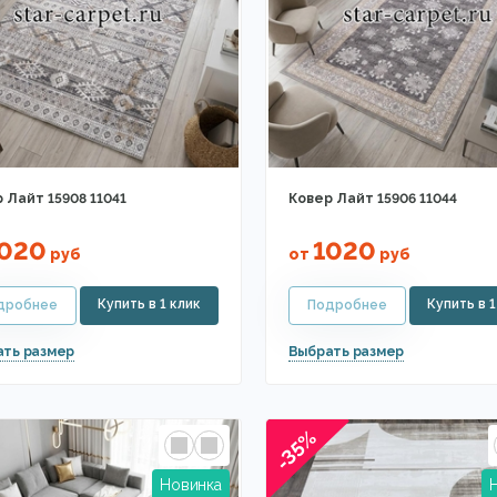
 Лайт 15908 11041
Ковер Лайт 15906 11044
020
1020
руб
от
руб
-35%