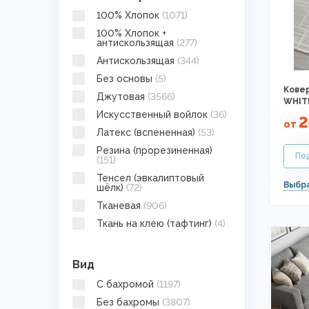
100% Хлопок
(1071)
100% Хлопок +
антискользящая
(277)
Антискользящая
(344)
Без основы
(5)
Ковер
Джутовая
(3566)
WHIT
Искусственный войлок
(36)
2
от
Латекс (вспененная)
(53)
Резина (прорезиненная)
(151)
Тенсел (эвкалиптовый
шёлк)
(72)
Тканевая
(906)
Ткань на клею (тафтинг)
(4)
Вид
C бахромой
(1197)
Без бахромы
(3807)