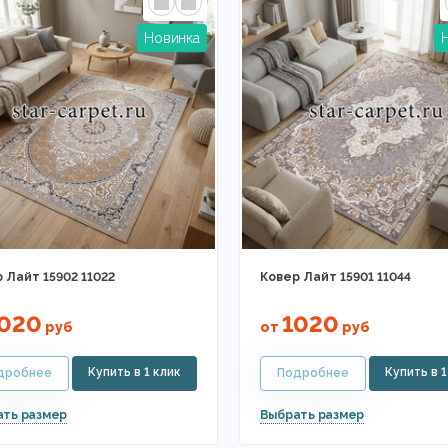
 Лайт 15902 11022
Ковер Лайт 15901 11044
020
1020
руб
от
руб