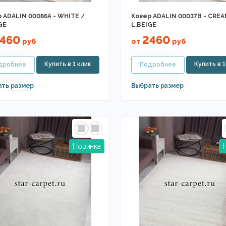
 ADALIN 00086A - WHITE /
Ковер ADALIN 00037B - CREA
GE
L.BEIGE
460
2460
руб
от
руб