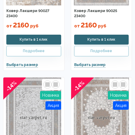
Ковер Лакшери 90027
Ковер Лакшери 90025
23400
23400
2160
2160
от
руб
от
руб
-14%
-14%