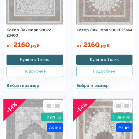
Ковер Лакшери 90022
Ковер Лакшери 90021 25664
23400
2160
2160
от
руб
от
руб
-14%
-14%