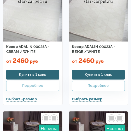
Прямоугольные ковры
Элитные ковры
Сиреневые
Ковры абстракция
Разноцветные ковры
Восточные ковры
Оливковые
Терракотовые ковры
Полушерстяные
Ковер ADALIN 00025A -
Ковер ADALIN 00023A -
CREAM / WHITE
BEIGE / WHITE
Ковры Agnella
Ковры Ragolle
Ковры из хит-сета
2460
2460
от
руб
от
руб
Ковры Osta
Ковры Genova
Ковры Matrix
Art de Vivre
Ковры на стену
В восточном стиле