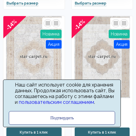
-14%
-14%
Наш сайт использует cookie для хранения
данных. Продолжая использовать сайт, Вы
соглашаетесь на работу с этими файлами
и
пользовательским соглашением
.
Ковер Лакшери 90004
Ковер Лакшери 90003
25656
25656
2160
12960
Подтвердить
от
руб
от
руб