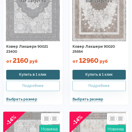
Ковер Лакшери 90021
Ковер Лакшери 90020
23400
25664
2160
12960
от
руб
от
руб
-14%
-14%