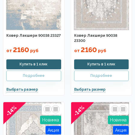
Ковер Лакшери 90038 23327
Ковер Лакшери 90038
23300
2160
2160
от
руб
от
руб
-14%
-14%