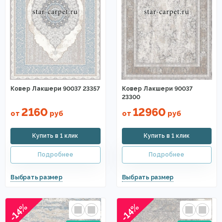
Ковер Лакшери 90037 23357
Ковер Лакшери 90037
23300
2160
12960
от
руб
от
руб
-14%
-14%