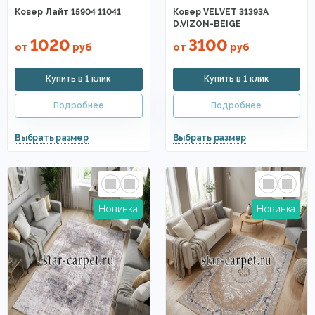
Ковер Лайт 15904 11041
Ковер VELVET 31393A
D.VIZON-BEIGE
1020
3100
от
руб
от
руб