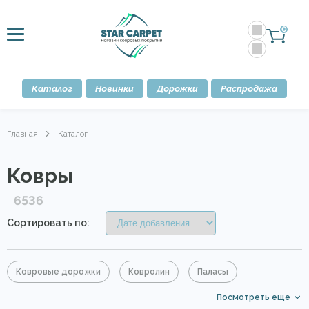
0
Каталог
Новинки
Дорожки
Распродажа
Главная
Каталог
Ковры
6536
Сортировать по:
Ковровые дорожки
Ковролин
Паласы
Посмотреть еще
Овальные ковры
В гостиную
Детские ковры