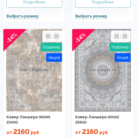
-14%
-14%
Ковер Лакшери 90049
Ковер Лакшери 90042
23400
25600
2160
2160
от
руб
от
руб