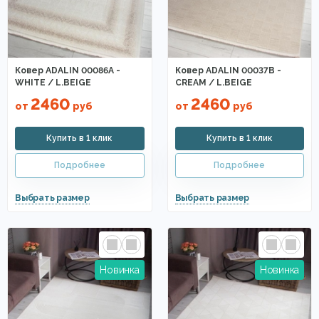
Чёрные ковры
Иранские ковры
Голубые
Квадратные ковры
Коричневые
Дорогие ковры
С дорогой
Для мальчика
Индийские ковры
Ковер ADALIN 00086A -
Ковер ADALIN 00037B -
WHITE / L.BEIGE
CREAM / L.BEIGE
Шелковые
Рельефные ковры
Российские ковры
2460
2460
от
руб
от
руб
Бамбуковые
Ковры из полипропилена
Шкуры коровы на пол
Из полиэстера
Жёлтые ковры
Фиолетовые ковры
Розовые
Белорусские ковры
Бордовые ковры
Для подростков
Оранжевые ковры
Из Польши
Для квартиры
Ковры из акрила
Для детского сада
Из Египта
Из Узбекистана
Классические ковры