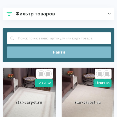
Ковры с длинным ворсом (shaggy)
Недорогие ковры
Фильтр товаров
Шерстяные
Серые ковры
Белые
Турецкие ковры
Ковры в спальню
Бельгийские ковры
Однотонные ковры
Ковры из вискозы
Большие ковры
Найти
Современные ковры
Ковры Меринос
На кухню
Для зала
Круглые ковры
Молдавские
Для прихожей
Бежевые ковры
Циновки
Прикроватные коврики
Зелёные
Китайские
Красные ковры
Синие
Бирюзовые