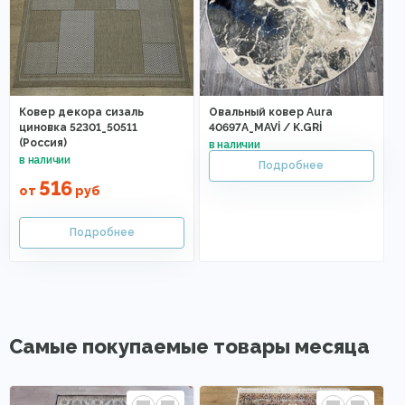
Ковер декора сизаль
Овальный ковер Aura
циновка 52301_50511
40697A_MAVİ / K.GRİ
(Россия)
516
от
руб
Самые покупаемые товары месяца