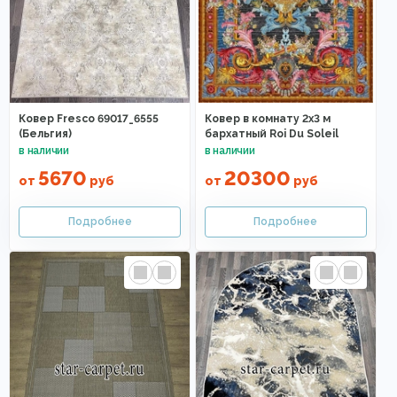
Ковер Fresco 69017_6555
Ковер в комнату 2х3 м
(Бельгия)
бархатный Roi Du Soleil
5670
20300
от
руб
от
руб