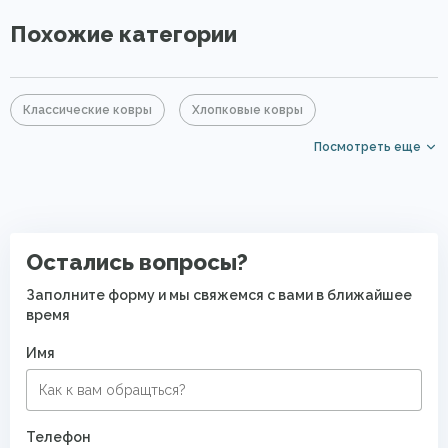
Похожие категории
Классические ковры
Хлопковые ковры
Посмотреть еще
Ковры из хит-сета
Серые ковры
Ковры на кухню
Ковры для квартиры
Современные ковры в спальню
Безворсовые хлопковые ковры
Остались вопросы?
Заполните форму и мы свяжемся с вами в ближайшее
время
Имя
Телефон